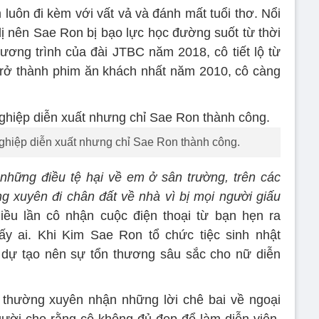
luôn đi kèm với vất vả và đánh mất tuổi thơ. Nổi
 dị nên Sae Ron bị bạo lực học đường suốt từ thời
hương trình của đài JTBC năm 2018, cô tiết lộ từ
rở thành phim ăn khách nhất năm 2010, cô càng
ghiệp diễn xuất nhưng chỉ Sae Ron thành công.
 những điều tệ hại về em ở sân trường, trên các
 xuyên đi chân đất về nhà vì bị mọi người giấu
iều lần cô nhận cuộc điện thoại từ bạn hẹn ra
ấy ai. Khi Kim Sae Ron tổ chức tiệc sinh nhật
dự tạo nên sự tổn thương sâu sắc cho nữ diễn
thường xuyên nhận những lời chê bai về ngoại
ười cho rằng cô không đủ đẹp để làm diễn viên,