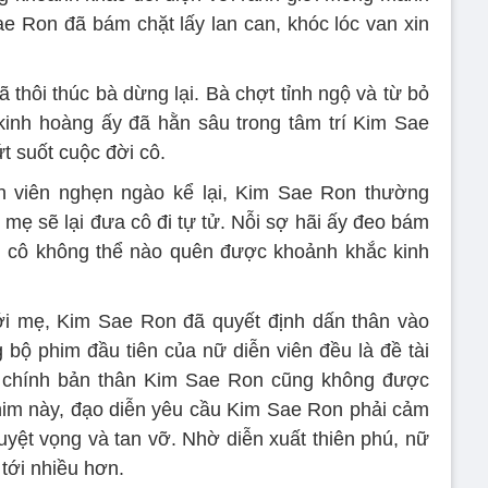
ae Ron đã bám chặt lấy lan can, khóc lóc van xin
 thôi thúc bà dừng lại. Bà chợt tỉnh ngộ và từ bỏ
kinh hoàng ấy đã hằn sâu trong tâm trí Kim Sae
t suốt cuộc đời cô.
 viên nghẹn ngào kể lại, Kim Sae Ron thường
 mẹ sẽ lại đưa cô đi tự tử. Nỗi sợ hãi ấy đeo bám
ến cô không thể nào quên được khoảnh khắc kinh
ới mẹ, Kim Sae Ron đã quyết định dấn thân vào
ng bộ phim đầu tiên của nữ diễn viên đều là đề tài
 chính bản thân Kim Sae Ron cũng không được
him này, đạo diễn yêu cầu Kim Sae Ron phải cảm
yệt vọng và tan vỡ. Nhờ diễn xuất thiên phú, nữ
 tới nhiều hơn.