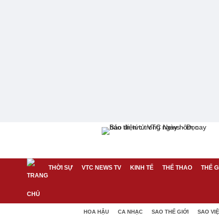
THỜI SỰ
VTC NEWS TV
KINH TẾ
THỂ THAO
THẾ G
HOA HẬU
CA NHẠC
SAO THẾ GIỚI
SAO VI