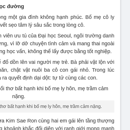
 học đường
ng một gia đình không hạnh phúc. Bố mẹ cô ly
vết sẹo tâm lý sâu sắc trong lòng cô.
 viên ưu tú của Đại học Seoul, ngôi trường danh
g, vì lỡ dở chuyện tình cảm và mang thai ngoài
ng học vấn, không thể lấy được bằng tốt nghiệp.
 đổ dồn lên vai người mẹ trẻ. Bà phải vật lộn với
n, chật vật nuôi ba cô con gái nhỏ. Trong lúc
ra quyết định dại dột: tự tử cùng các con.
 thơ bất hạnh khi bố mẹ ly hôn, mẹ trầm cảm nặng.
ưa Kim Sae Ron cùng hai em gái lên tầng thượng
ong khoảnh khắc đối diện với ranh giới mong manh