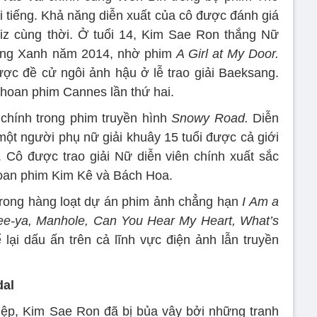
i tiếng. Khả năng diễn xuất của cô được đánh giá
biz cùng thời. Ở tuổi 14, Kim Sae Ron thắng Nữ
 Rồng Xanh năm 2014, nhờ phim
A Girl at My Door.
được đề cử ngôi ảnh hậu ở lễ trao giải Baeksang.
 hoan phim Cannes lần thứ hai.
chính trong phim truyền hình
Snowy Road.
Diễn
một người phụ nữ giải khuây 15 tuổi được cả giới
 Cô được trao giải Nữ diễn viên chính xuất sắc
hoan phim Kim Kê và Bách Hoa.
trong hàng loạt dự án phim ảnh chẳng hạn
I Am a
ee-ya, Manhole, Can You Hear My Heart, What’s
ại dấu ấn trên cả lĩnh vực điện ảnh lẫn truyền
dal
ệp, Kim Sae Ron đã bị bủa vây bởi những tranh