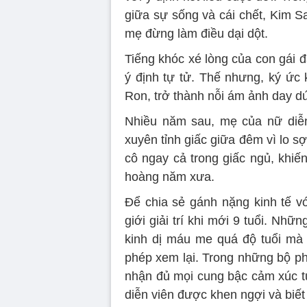
giữa sự sống và cái chết, Kim S
mẹ đừng làm điều dại dột.
Tiếng khóc xé lòng của con gái đã
ý định tự tử. Thế nhưng, ký ức 
Ron, trở thành nỗi ám ảnh day dứ
Nhiều năm sau, mẹ của nữ diễn
xuyên tỉnh giấc giữa đêm vì lo sợ
cô ngay cả trong giấc ngủ, khi
hoàng năm xưa.
Để chia sẻ gánh nặng kinh tế v
giới giải trí khi mới 9 tuổi. Nhữ
kinh dị máu me quá độ tuổi mà
phép xem lại. Trong những bộ p
nhận đủ mọi cung bậc cảm xúc tu
diễn viên được khen ngợi và biết