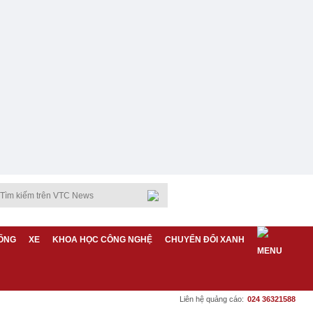
ỐNG
XE
KHOA HỌC CÔNG NGHỆ
CHUYỂN ĐỔI XANH
Liên hệ quảng cáo:
024 36321588