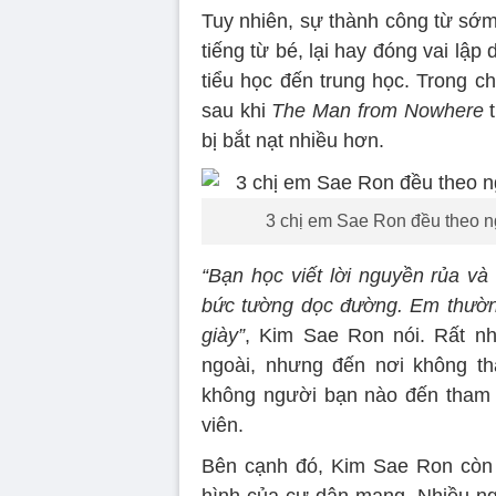
Tuy nhiên, sự thành công từ sớm 
tiếng từ bé, lại hay đóng vai lập
tiểu học đến trung học. Trong c
sau khi
The Man from Nowhere
t
bị bắt nạt nhiều hơn.
3 chị em Sae Ron đều theo n
“Bạn học viết lời nguyền rủa và
bức tường dọc đường. Em thường
giày”
, Kim Sae Ron nói. Rất nh
ngoài, nhưng đến nơi không th
không người bạn nào đến tham 
viên.
Bên cạnh đó, Kim Sae Ron còn 
hình của cư dân mạng. Nhiều ng