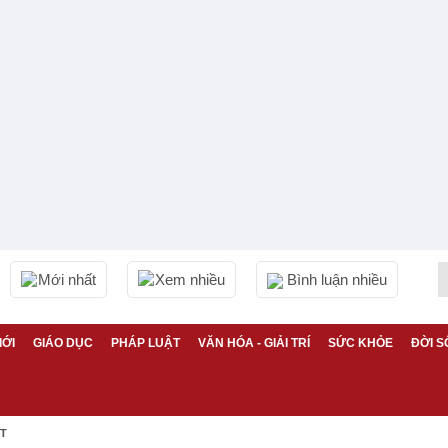
Mới nhất
Xem nhiều
Bình luận nhiều
IỚI
GIÁO DỤC
PHÁP LUẬT
VĂN HÓA - GIẢI TRÍ
SỨC KHỎE
ĐỜI S
ỆT