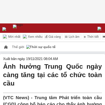
Mới nhất
Xem nhiều
💰 Giá vàng
📅 Lịch âm
☀️ Thời tiết

Thế giới
Thời sự quốc tế
Xuất bản ngày 19/11/2021 08:04 AM
Ảnh hưởng Trung Quốc ngày
càng tăng tại các tổ chức toàn
cầu
(VTC News) -
Trung tâm Phát triển toàn cầu
(CGD) công bố báo cáo cho thấy ảnh hưởng