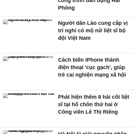
công trình dân dụng Hải
Phòng
Người dân Lào cung cấp vị
trí nghi có mộ nữ liệt sĩ bộ
đội Việt Nam
Cách biến iPhone thành
điện thoại 'cục gạch', giúp
trẻ cai nghiện mạng xã hội
Phát hiện thêm 8 hài cốt liệt
sĩ tại hố chôn thứ hai ở
Công viên Lê Thị Riêng
Hà Nội lý giải nguyên nhân