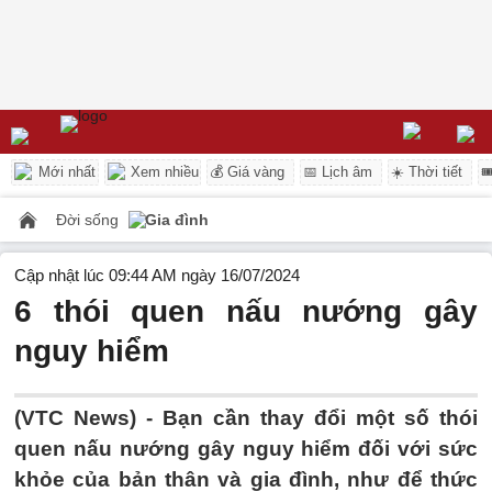
Mới nhất
Xem nhiều
💰 Giá vàng
📅 Lịch âm
☀️ Thời tiết

Đời sống
Gia đình
Cập nhật lúc 09:44 AM ngày 16/07/2024
6 thói quen nấu nướng gây
nguy hiểm
(VTC News) -
Bạn cần thay đổi một số thói
quen nấu nướng gây nguy hiểm đối với sức
khỏe của bản thân và gia đình, như để thức