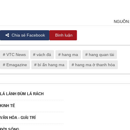
NGUỒN:
Chia sẻ Facebook
Bình luận
# VTC News
# vách đá
# hang ma
# hang quan tài
# Emagazine
# bí ẩn hang ma
# hang ma ở thanh hóa
LÁ LÀNH ĐÙM LÁ RÁCH
KINH TẾ
VĂN HÓA - GIẢI TRÍ
ĐỜI SỐNG