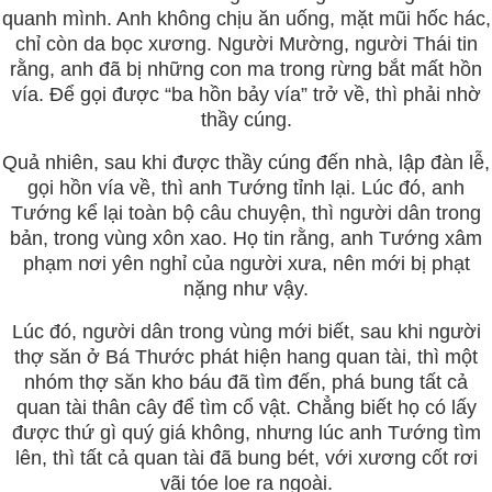
quanh mình. Anh không chịu ăn uống, mặt mũi hốc hác,
chỉ còn da bọc xương. Người Mường, người Thái tin
rằng, anh đã bị những con ma trong rừng bắt mất hồn
vía. Để gọi được “ba hồn bảy vía” trở về, thì phải nhờ
thầy cúng.
Quả nhiên, sau khi được thầy cúng đến nhà, lập đàn lễ,
gọi hồn vía về, thì anh Tướng tỉnh lại. Lúc đó, anh
Tướng kể lại toàn bộ câu chuyện, thì người dân trong
bản, trong vùng xôn xao. Họ tin rằng, anh Tướng xâm
phạm nơi yên nghỉ của người xưa, nên mới bị phạt
nặng như vậy.
Lúc đó, người dân trong vùng mới biết, sau khi người
thợ săn ở Bá Thước phát hiện hang quan tài, thì một
nhóm thợ săn kho báu đã tìm đến, phá bung tất cả
quan tài thân cây để tìm cổ vật. Chẳng biết họ có lấy
được thứ gì quý giá không, nhưng lúc anh Tướng tìm
lên, thì tất cả quan tài đã bung bét, với xương cốt rơi
vãi tóe loe ra ngoài.