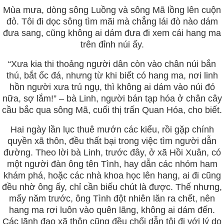
Mùa mưa, dòng sông Luồng và sông Mã lồng lên cuộn
đỏ. Tôi đi dọc sông tìm mãi mà chẳng lái đò nào dám
đưa sang, cũng không ai dám đưa đi xem cái hang ma
trên đỉnh núi ấy.
“Xưa kia thi thoảng người dân còn vào chân núi bắn
thú, bắt ốc đá, nhưng từ khi biết có hang ma, nơi linh
hồn người xưa trú ngụ, thì không ai dám vào núi đó
nữa, sợ lắm!” – bà Linh, người bán tạp hóa ở chân cây
cầu bắc qua sông Mã, cuối thị trấn Quan Hóa, cho biết.
Hai ngày lần lục thuê mướn các kiểu, rồi gặp chính
quyền xã thôn, đều thất bại trong việc tìm người dẫn
đường. Theo lời bà Linh, trước đây, ở xã Hồi Xuân, có
một người đàn ông tên Tình, hay dẫn các nhóm ham
khám phá, hoặc các nhà khoa học lên hang, ai đi cũng
đều nhờ ông ấy, chỉ cần biếu chút là được. Thế nhưng,
mấy năm trước, ông Tình đột nhiên lăn ra chết, nên
hang ma rơi luôn vào quên lãng, không ai dám đến.
Các lãnh đạo xã thôn cũng đều chối dẫn tôi đi với lý do