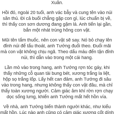
Xuân.
Hồi đó, ngoài 20 tuổi, anh vác bẫy và cung tên vào núi
săn thú. Đi cả buổi chẳng gặp con gì, lúc chuẩn bị về,
thì thấy con sơn dương đang gặm lá. Anh tiến lại gần,
bắn một nhát trúng hông con vật.
Mũi tên tẩm thuốc, nên con vật sẽ say. Nó bỏ chạy lên
đỉnh núi để tẩu thoát, anh Tướng đuổi theo. Đuổi mãi
mà con vật không chịu ngã. Theo dấu máu đến tận đỉnh
núi, thì dẫn vào trong một cái hang.
Lần mò vào trong hang, anh Tướng rợn tóc gáy, khi
thấy những cỗ quan tài bung bét, xương trắng la liệt,
hộp sọ trắng lốp. Lấy hết can đảm, anh Tướng đi sâu
vào trong hang, nhưng không thấy con vật đâu, mà chỉ
thấy toàn xương người. Cảm giác âm khí rờn rợn chạy
dọc sống lưng, khiến anh Tướng mất hết hồn vía.
Về nhà, anh Tướng biến thành người khác, như kiểu
mất hồn. Lúc nào anh cũng có cảm giác xương cốt dính