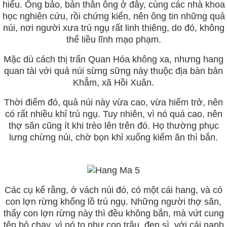
hiểu. Ông bảo, bản thân ông ở đây, cùng các nhà khoa
học nghiên cứu, rồi chứng kiến, nên ông tin những quả
núi, nơi người xưa trú ngụ rất linh thiêng, do đó, không
thể liều lĩnh mạo phạm.
Mặc dù cách thị trấn Quan Hóa không xa, nhưng hang
quan tài với quả núi sừng sững này thuộc địa bàn bản
Khẳm, xã Hồi Xuân.
Thời điểm đó, quả núi này vừa cao, vừa hiểm trở, nên
có rất nhiều khỉ trú ngụ. Tuy nhiên, vì nó quá cao, nên
thợ săn cũng ít khi trèo lên trên đó. Họ thường phục
lưng chừng núi, chờ bọn khỉ xuống kiếm ăn thì bắn.
Các cụ kể rằng, ở vách núi đó, có một cái hang, và có
con lợn rừng khổng lồ trú ngụ. Những người thợ săn,
thấy con lợn rừng này thì đều không bắn, mà vứt cung
tên bỏ chạy, vì nó to như con trâu, đen sì, với cái nanh