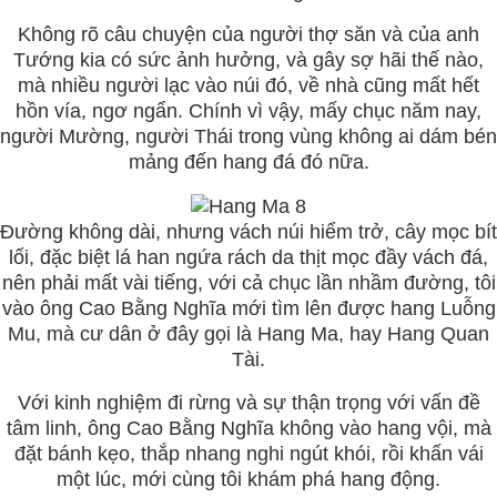
Không rõ câu chuyện của người thợ săn và của anh
Tướng kia có sức ảnh hưởng, và gây sợ hãi thế nào,
mà nhiều người lạc vào núi đó, về nhà cũng mất hết
hồn vía, ngơ ngẩn. Chính vì vậy, mấy chục năm nay,
người Mường, người Thái trong vùng không ai dám bén
mảng đến hang đá đó nữa.
Đường không dài, nhưng vách núi hiểm trở, cây mọc bít
lối, đặc biệt lá han ngứa rách da thịt mọc đầy vách đá,
nên phải mất vài tiếng, với cả chục lần nhầm đường, tôi
vào ông Cao Bằng Nghĩa mới tìm lên được hang Luỗng
Mu, mà cư dân ở đây gọi là Hang Ma, hay Hang Quan
Tài.
Với kinh nghiệm đi rừng và sự thận trọng với vấn đề
tâm linh, ông Cao Bằng Nghĩa không vào hang vội, mà
đặt bánh kẹo, thắp nhang nghi ngút khói, rồi khấn vái
một lúc, mới cùng tôi khám phá hang động.