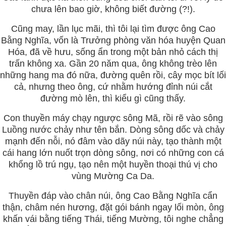
chưa lên bao giờ, không biết đường (?!).
Cũng may, lần lục mãi, thì tôi lại tìm được ông Cao
Bằng Nghĩa, vốn là Trưởng phòng văn hóa huyện Quan
Hóa, đã về hưu, sống ẩn trong một bản nhỏ cách thị
trấn không xa. Gần 20 năm qua, ông không trèo lên
những hang ma đó nữa, đường quên rồi, cây mọc bít lối
cả, nhưng theo ông, cứ nhằm hướng đỉnh núi cắt
đường mò lên, thì kiểu gì cũng thấy.
Con thuyền máy chạy ngược sông Mã, rồi rẽ vào sông
Luồng nước chảy như tên bắn. Dòng sông dốc và chảy
mạnh đến nỗi, nó đâm vào dãy núi này, tạo thành một
cái hang lớn nuốt trọn dòng sông, nơi có những con cá
khổng lồ trú ngụ, tạo nên một huyền thoại thú vị cho
vùng Mường Ca Da.
Thuyền đáp vào chân núi, ông Cao Bằng Nghĩa cẩn
thận, châm nén hương, đặt gói bánh ngay lối mòn, ông
khấn vái bằng tiếng Thái, tiếng Mường, tôi nghe chẳng