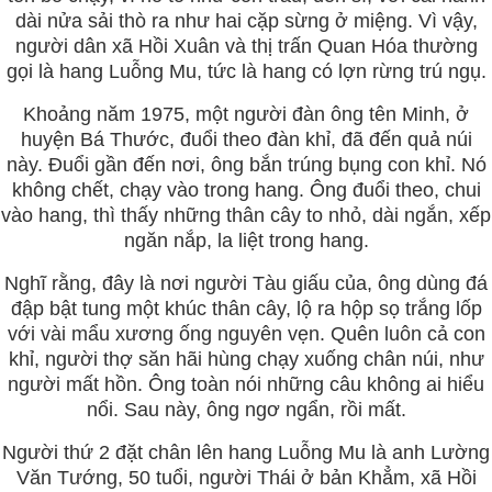
dài nửa sải thò ra như hai cặp sừng ở miệng. Vì vậy,
người dân xã Hồi Xuân và thị trấn Quan Hóa thường
gọi là hang Luỗng Mu, tức là hang có lợn rừng trú ngụ.
Khoảng năm 1975, một người đàn ông tên Minh, ở
huyện Bá Thước, đuổi theo đàn khỉ, đã đến quả núi
này. Đuổi gần đến nơi, ông bắn trúng bụng con khỉ. Nó
không chết, chạy vào trong hang. Ông đuổi theo, chui
vào hang, thì thấy những thân cây to nhỏ, dài ngắn, xếp
ngăn nắp, la liệt trong hang.
Nghĩ rằng, đây là nơi người Tàu giấu của, ông dùng đá
đập bật tung một khúc thân cây, lộ ra hộp sọ trắng lốp
với vài mẩu xương ống nguyên vẹn. Quên luôn cả con
khỉ, người thợ săn hãi hùng chạy xuống chân núi, như
người mất hồn. Ông toàn nói những câu không ai hiểu
nổi. Sau này, ông ngơ ngẩn, rồi mất.
Người thứ 2 đặt chân lên hang Luỗng Mu là anh Lường
Văn Tướng, 50 tuổi, người Thái ở bản Khẳm, xã Hồi