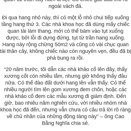
ngoài vách đá.
Đi qua hang nhỏ này, thì có một lỗ nhỏ chui tiếp xuống
tầng hang thứ 3. Các nhà khoa học đã dùng mấy chiếc
quan tài làm thang, mới có thể bám vào tụt xuống
được, bởi lỗi đi dựng đứng, tụt từ trần hang xuống.
Hang này rộng chừng 50m2 và cũng có vài chục quan
tài thân cây, không chiếc nào còn nguyên vẹn, đều đã bị
phá bung ra rồi.
“20 năm trước, tôi dẫn các nhà khảo cổ lên đây, thấy
xương cốt còn nhiều lắm, nhưng giờ không thấy đâu
nữa. Có thể đào đất dưới hang lên vẫn thấy. Có thể
nhiều người tìm lên gom xương đem chôn, hoặc các
nhà khảo cổ đem các mẫu xương đi giám định. Đến
giờ, bao nhiêu năm nghiên cứu, với nhiều nhóm nhà
khoa học đã đến, nhưng vẫn chưa có câu trả lời rõ ràng
về chủ nhân của những động táng này” – ông Cao
Bằng Nghĩa chia sẻ.