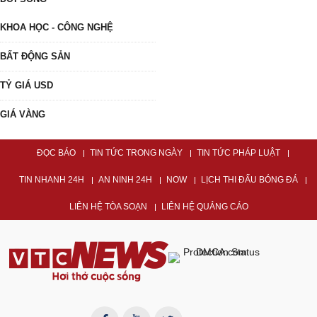
KHOA HỌC - CÔNG NGHỆ
BẤT ĐỘNG SẢN
TỶ GIÁ USD
GIÁ VÀNG
ĐỌC BÁO
TIN TỨC TRONG NGÀY
TIN TỨC PHÁP LUẬT
TIN NHANH 24H
AN NINH 24H
NOW
LỊCH THI ĐẤU BÓNG ĐÁ
LIÊN HỆ TÒA SOẠN
LIÊN HỆ QUẢNG CÁO