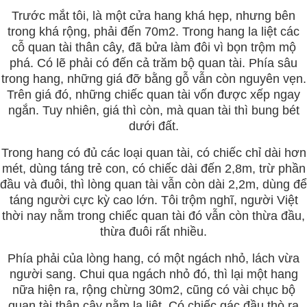
Trước mắt tôi, là một cửa hang khá hẹp, nhưng bên
trong khá rộng, phải đến 70m2. Trong hang la liệt các
cỗ quan tài thân cây, đã bửa làm đôi vì bọn trộm mộ
phá. Có lẽ phải có đến cả trăm bộ quan tài. Phía sâu
trong hang, những giá đỡ bằng gỗ vẫn còn nguyên vẹn.
Trên giá đó, những chiếc quan tài vốn được xếp ngay
ngắn. Tuy nhiên, giá thì còn, mà quan tài thì bung bét
dưới đất.
Trong hang có đủ các loại quan tài, có chiếc chỉ dài hơn
mét, dùng táng trẻ con, có chiếc dài đến 2,8m, trừ phần
đầu và đuôi, thì lòng quan tài vẫn còn dài 2,2m, dùng để
táng người cực kỳ cao lớn. Tôi trộm nghĩ, người Việt
thời nay nằm trong chiếc quan tài đó vẫn còn thừa đầu,
thừa đuôi rất nhiều.
Phía phải của lòng hang, có một ngách nhỏ, lách vừa
người sang. Chui qua ngách nhỏ đó, thì lại một hang
nữa hiện ra, rộng chừng 30m2, cũng có vài chục bộ
quan tài thân cây nằm la liệt. Có chiếc gác đầu thò ra