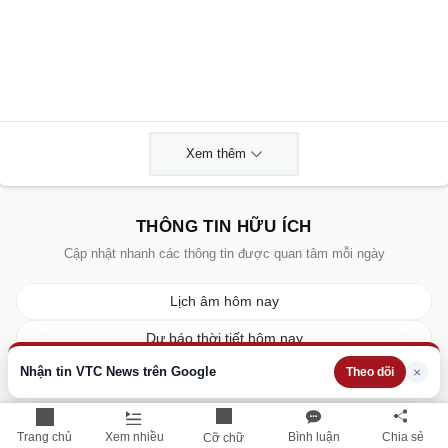
Xem thêm
THÔNG TIN HỮU ÍCH
Cập nhật nhanh các thông tin được quan tâm mỗi ngày
Lịch âm hôm nay
Dự báo thời tiết hôm nay
Nhận tin VTC News trên Google
×
Theo dõi
Giá vàng hôm nay
Giá bạc hôm nay
Trang chủ
Xem nhiều
Bình luận
Chia sẻ
Cỡ chữ