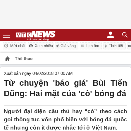
Mới nhất
Xem nhiều
💰 Giá vàng
📅 Lịch âm
☀️ Thời tiết

Thể thao
Xuất bản ngày 04/02/2018 07:00 AM
Từ chuyện 'báo giá' Bùi Tiến
Dũng: Hai mặt của 'cò' bóng đá
Người đại diện cầu thủ hay “cò” theo cách
gọi thông tục vốn phổ biến với bóng đá quốc
tế nhưng còn ít được nhắc tới ở Việt Nam.