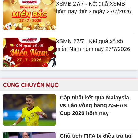
XSMB 27/7 - Kết quả XSMB
hôm nay thứ 2 ngày 27/7/2026
XSMN 27/7 - Kết quả xổ số
miền Nam hôm nay 27/7/2026
CÙNG CHUYÊN MỤC
Cập nhật kết quả Malaysia
vs Lào vòng bảng ASEAN
Cup 2026 hôm nay
Chủ tịch FIFA bị điều tra tại