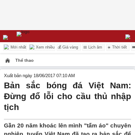
Mới nhất
Xem nhiều
💰 Giá vàng
📅 Lịch âm
☀️ Thời tiết

Thể thao
Xuất bản ngày 18/06/2017 07:10 AM
Bản sắc bóng đá Việt Nam:
Đừng đổ lỗi cho cầu thủ nhập
tịch
Gần 20 năm khoác lên mình "tấm áo" chuyên
nghiệp, tuyển Việt Nam đã tạo ra bản sắc để