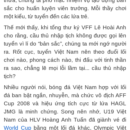
thừa, chúng ta phó mặc nhiệm vụ tạo dựng bản
sắc cho huấn luyện viên trưởng. Mỗi thầy chơi
một kiểu, từ tuyển đến các lứa trẻ.
Thế mới thấy, khi tổng thư ký VFF Lê Hoài Anh
cho rằng, cầu thủ nhập tịch không được gọi lên
tuyển vì lí do “bản sắc”, chúng ta mới ngớ người
ra. Rốt cục, tuyển Việt Nam nên theo đuổi lối
chơi nào, phong cách nào, thi đấu với tinh thần
ra sao, chẳng lẽ mọi lỗi lầm tại... cầu thủ nhập
tịch?
Nhiều người nói, bóng đá Việt Nam hợp với lối
đá ban bật ngắn, nhuyễn, mà chức vô địch AFF
Cup 2008 và hiệu ứng tích cực từ lứa HAGL
JMG là minh chứng. Song nên nhớ, U19 Việt
Nam của HLV Hoàng Anh Tuấn đã giành vé đi
World Cup
bằng một lối đá khác, Olympic Việt