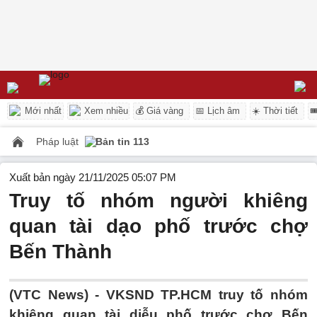
Mới nhất
Xem nhiều
💰 Giá vàng
📅 Lịch âm
☀️ Thời tiết

Pháp luật
Bản tin 113
Xuất bản ngày 21/11/2025 05:07 PM
Truy tố nhóm người khiêng
quan tài dạo phố trước chợ
Bến Thành
(VTC News) -
VKSND TP.HCM truy tố nhóm
khiêng quan tài diễu phố trước chợ Bến