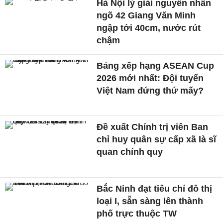
Hà Nội lý giải nguyên nhân
ngõ 42 Giang Văn Minh
ngập tới 40cm, nước rút
chậm
Bảng xếp hạng ASEAN Cup
2026 mới nhất: Đội tuyển
Việt Nam đứng thứ mấy?
Đề xuất Chính trị viên Ban
chỉ huy quân sự cấp xã là sĩ
quan chính quy
Bắc Ninh đạt tiêu chí đô thị
loại I, sẵn sàng lên thành
phố trực thuộc TW