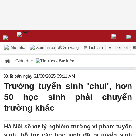
Mới nhất
Xem nhiều
💰 Giá vàng
📅 Lịch âm
☀️ Thời tiết

Giáo dục
Tin tức - Sự kiện
Xuất bản ngày 31/08/2025 09:11 AM
Trường tuyển sinh 'chui', hơn
50 học sinh phải chuyển
trường khác
Hà Nội sẽ xử lý nghiêm trường vi phạm tuyển
sinh, hỗ trợ các học sinh đã bị tuyển sinh