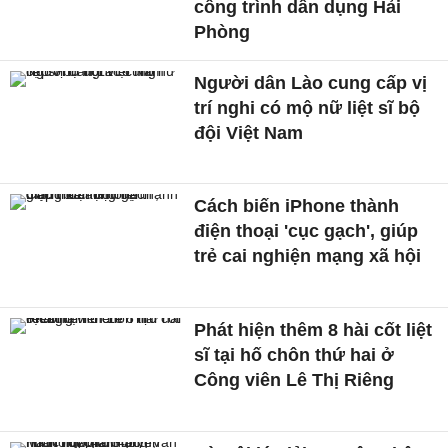
công trình dân dụng Hải
Phòng
Người dân Lào cung cấp vị
trí nghi có mộ nữ liệt sĩ bộ
đội Việt Nam
Cách biến iPhone thành
điện thoại 'cục gạch', giúp
trẻ cai nghiện mạng xã hội
Phát hiện thêm 8 hài cốt liệt
sĩ tại hố chôn thứ hai ở
Công viên Lê Thị Riêng