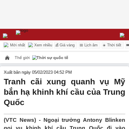
Mới nhất
Xem nhiều
💰 Giá vàng
📅 Lịch âm
☀️ Thời tiết

Thế giới
Thời sự quốc tế
Xuất bản ngày 05/02/2023 04:52 PM
Tranh cãi xung quanh vụ Mỹ
bắn hạ khinh khí cầu của Trung
Quốc
(VTC News) -
Ngoại trưởng Antony Blinken
gọi vụ khinh khí cầu Trung Quốc đi vào