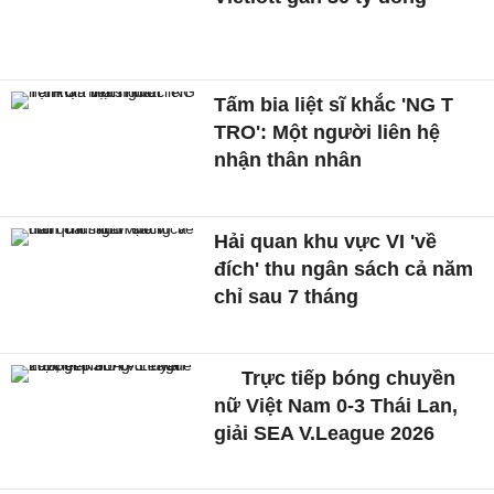
Tấm bia liệt sĩ khắc 'NG T
TRO': Một người liên hệ
nhận thân nhân
Hải quan khu vực VI 'về
đích' thu ngân sách cả năm
chỉ sau 7 tháng
Trực tiếp bóng chuyền
nữ Việt Nam 0-3 Thái Lan,
giải SEA V.League 2026