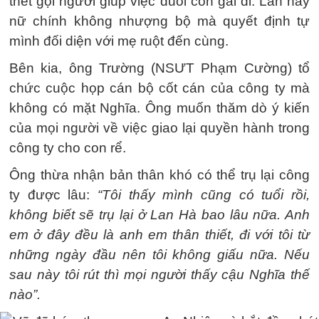
thét gọi người giúp việc đuổi con gái đi. Lần này
nữ chính không nhượng bộ mà quyết định tự
mình đối diện với mẹ ruột đến cùng.
Bên kia, ông Trường (NSƯT Phạm Cường) tổ
chức cuộc họp cán bộ cốt cán của công ty mà
không có mặt Nghĩa. Ông muốn thăm dò ý kiến
của mọi người về việc giao lại quyền hành trong
công ty cho con rể.
Ông thừa nhận bản thân khó có thể trụ lại công
ty được lâu:
“Tôi thấy mình cũng có tuổi rồi,
không biết sẽ trụ lại ở Lan Hà bao lâu nữa. Anh
em ở đây đều là anh em thân thiết, đi với tôi từ
những ngày đầu nên tôi không giấu nữa. Nếu
sau này tôi rút thì mọi người thấy cậu Nghĩa thế
nào”.