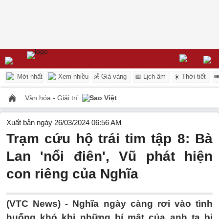
Mới nhất
Xem nhiều
💰 Giá vàng
📅 Lịch âm
☀️ Thời tiết

Văn hóa - Giải trí
Sao Việt
Xuất bản ngày 26/03/2024 06:56 AM
Trạm cứu hộ trái tim tập 8: Bà
Lan 'nổi điên', Vũ phát hiện
con riêng của Nghĩa
(VTC News) -
Nghĩa ngày càng rơi vào tình
huống khó khi những bí mật của anh ta bị