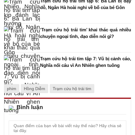
Trạm cứu hộ trái tim tập 6: Bà Lan bị dạy
dỗ, Ngân Hà hoài nghi về bố của bé Gôn
‘Trạm cứu hộ trái tim’ khai thác quá nhiều
chuyện ngoại tình, đạo diễn nói gì?
Trạm cứu hộ trái tim tập 7: Vũ bị cảnh cáo,
Nghĩa nổi cáu vì An Nhiên ghen tuông
phim
Hồng Diễm
Trạm cứu hộ trái tim
Bình luận