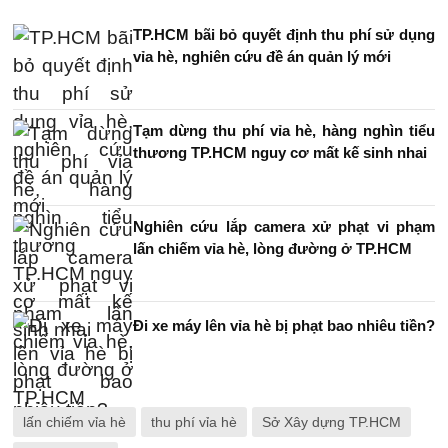
TP.HCM bãi bỏ quyết định thu phí sử dụng
vỉa hè, nghiên cứu đề án quản lý mới
Tạm dừng thu phí vỉa hè, hàng nghìn tiểu
thương TP.HCM nguy cơ mất kế sinh nhai
Nghiên cứu lắp camera xử phạt vi phạm
lấn chiếm vỉa hè, lòng đường ở TP.HCM
Đi xe máy lên vỉa hè bị phạt bao nhiêu tiền?
lấn chiếm vỉa hè
thu phí vỉa hè
Sở Xây dựng TP.HCM