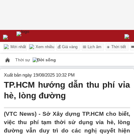
Mới nhất
Xem nhiều
💰 Giá vàng
📅 Lịch âm
☀️ Thời tiết

Thời sự
Đời sống
Xuất bản ngày 19/08/2025 10:32 PM
TP.HCM hướng dẫn thu phí vỉa
hè, lòng đường
(VTC News) -
Sở Xây dựng TP.HCM cho biết,
việc thu phí tạm thời sử dụng vỉa hè, lòng
đường vẫn duy trì do các nghị quyết hiện