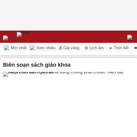
Mới nhất
Xem nhiều
💰 Giá vàng
📅 Lịch âm
☀️ Thời tiết

biên soạn sách giáo khoa