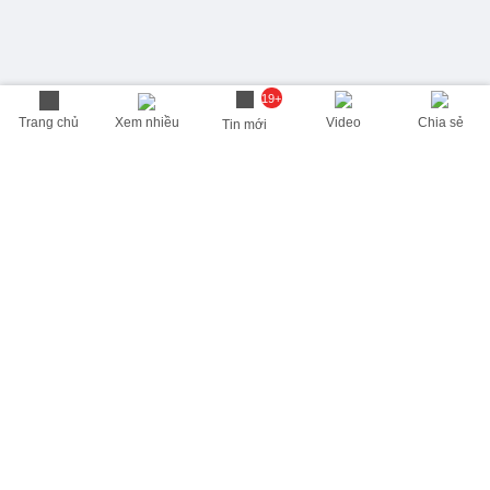
19+
Trang chủ
Xem nhiều
Video
Chia sẻ
Tin mới
THÔNG TIN HỮU ÍCH
Cập nhật nhanh các thông tin được quan tâm mỗi ngày