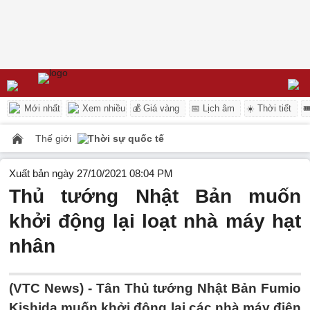
Mới nhất
Xem nhiều
💰 Giá vàng
📅 Lịch âm
☀️ Thời tiết

Thế giới
Thời sự quốc tế
Xuất bản ngày 27/10/2021 08:04 PM
Thủ tướng Nhật Bản muốn
khởi động lại loạt nhà máy hạt
nhân
(VTC News) -
Tân Thủ tướng Nhật Bản Fumio
Kishida muốn khởi động lại các nhà máy điện