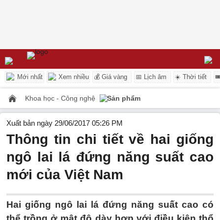
Mới nhất
Xem nhiều
💰 Giá vàng
📅 Lịch âm
☀️ Thời tiết

Khoa học - Công nghệ
Sản phẩm
Xuất bản ngày 29/06/2017 05:26 PM
Thông tin chi tiết về hai giống
ngô lai lá đứng năng suất cao
mới của Việt Nam
Hai giống ngô lai lá đứng năng suất cao có
thể trồng ở mật độ dày hợp với điều kiện thổ