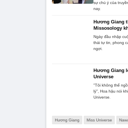
sự chú ý của truyền
nay.
Hương Giang th
Missosology k
Ngày đầu nhập cuộc
thái tự tin, phong 
ngợi.
Hương Giang lê
Universe
"Tôi không thể ngồ
lý", Hoa hậu nói kh
Universe.
Hương Giang
Miss Universe
Nawat