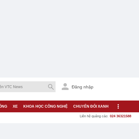
Đăng nhập
ỐNG
XE
KHOA HỌC CÔNG NGHỆ
CHUYỂN ĐỔI XANH
Liên hệ quảng cáo:
024 36321588