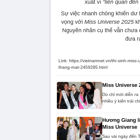
xuất vì
“liên quan đến
Sự việc nhanh chóng khiến dư l
vọng với
Miss Universe 2025
kh
Nguyên nhân cụ thể vẫn chưa 
đưa r
Link: https://vietnamnet.vn/thi-sinh-mis
thang-mat-2459285.html
Miss Universe 
Dù chỉ mới diễn ra 
nhiều ý kiến trái c
Hương Giang li
Miss Universe
Sau vài ngày đến T