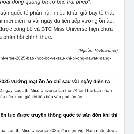
 hoạt động quảng bá cờ bạc trái phép”.
uận quốc tế phẫn nộ, nhiều khán giả bày tỏ thất
i mới diễn ra vài ngày đã liên tiếp vướng ồn ào.
được công bố và BTC Miss Universe hiện chưa
a phản hồi chính thức.
(Nguồn: Vietnamnet)
s-universe-2025-bat-khoc-bo-ve-sau-khi-bi-ong-nawat-mang-
2025 vướng loạt ồn ào chỉ sau vài ngày diễn ra
2 ngày, cuộc thi Miss Universe lần thứ 74 tại Thái Lan nhận
hiều của khán giả khi liên tiếp vấp phải ồn ào.
ên tục được truyền thông quốc tế săn đón khi thi
hái Lan thi Miss Universe 2025, đại diện Việt Nam nhận được