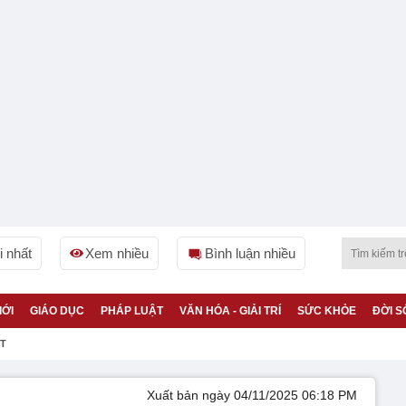
 nhất
Xem nhiều
Bình luận nhiều
IỚI
GIÁO DỤC
PHÁP LUẬT
VĂN HÓA - GIẢI TRÍ
SỨC KHỎE
ĐỜI S
ỆT
Xuất bản ngày 04/11/2025 06:18 PM