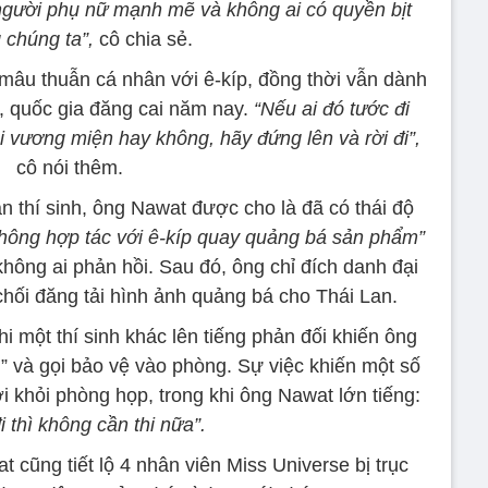
 người phụ nữ mạnh mẽ và không ai có quyền bịt
 chúng ta”,
cô chia sẻ.
mâu thuẫn cá nhân với ê-kíp, đồng thời vẫn dành
n, quốc gia đăng cai năm nay.
“Nếu ai đó tước đi
 vương miện hay không, hãy đứng lên và rời đi”,
cô nói thêm.
n thí sinh, ông Nawat được cho là đã có thái độ
hông hợp tác với ê-kíp quay quảng bá sản phẩm”
hông ai phản hồi. Sau đó, ông chỉ đích danh đại
chối đăng tải hình ảnh quảng bá cho Thái Lan.
i một thí sinh khác lên tiếng phản đối khiến ông
g” và gọi bảo vệ vào phòng. Sự việc khiến một số
ời khỏi phòng họp, trong khi ông Nawat lớn tiếng:
i thì không cần thi nữa”.
 cũng tiết lộ 4 nhân viên Miss Universe bị trục