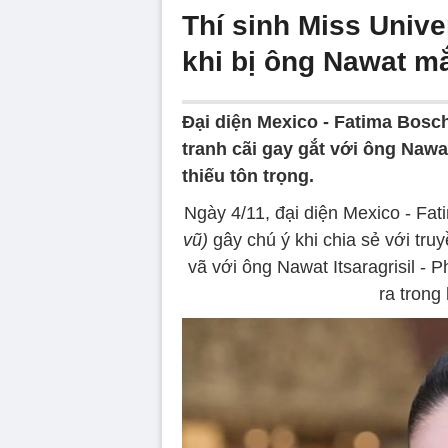
Thí sinh Miss Unive
khi bị ông Nawat m
Đại diện Mexico - Fatima Bosch
tranh cãi gay gắt với ông Nawat
thiếu tôn trọng.
Ngày 4/11, đại diện Mexico - Fat
vũ)
gây chú ý khi chia sẻ với tru
vã với ông Nawat Itsaragrisil - 
ra trong