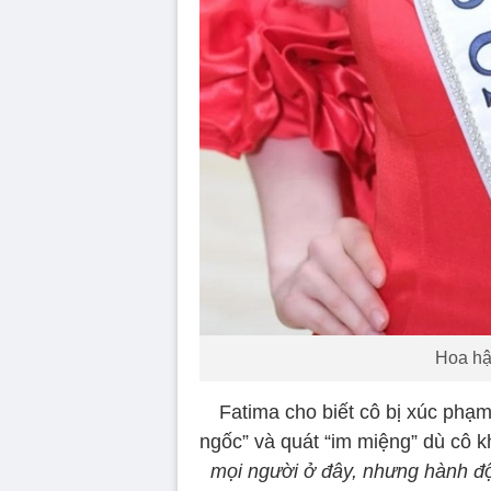
Hoa hậ
Fatima cho biết cô bị xúc phạm 
ngốc” và quát “im miệng” dù cô k
mọi người ở đây, nhưng hành độ