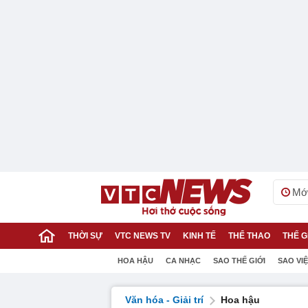
Mới
THỜI SỰ
VTC NEWS TV
KINH TẾ
THỂ THAO
THẾ G
HOA HẬU
CA NHẠC
SAO THẾ GIỚI
SAO VI
Văn hóa - Giải trí
Hoa hậu