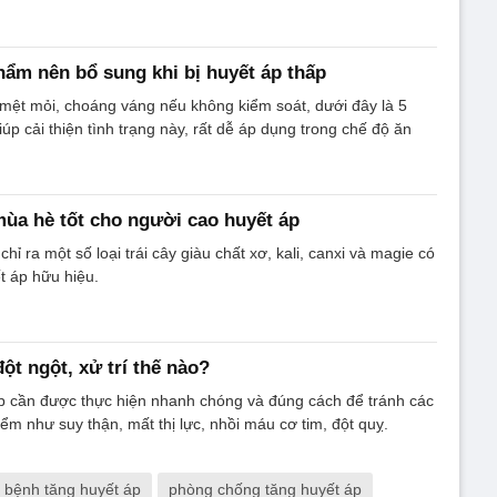
ẩm nên bổ sung khi bị huyết áp thấp
mệt mỏi, choáng váng nếu không kiểm soát, dưới đây là 5
p cải thiện tình trạng này, rất dễ áp dụng trong chế độ ăn
 mùa hè tốt cho người cao huyết áp
hỉ ra một số loại trái cây giàu chất xơ, kali, canxi và magie có
t áp hữu hiệu.
ột ngột, xử trí thế nào?
áp cần được thực hiện nhanh chóng và đúng cách để tránh các
ểm như suy thận, mất thị lực, nhồi máu cơ tim, đột quỵ.
bệnh tăng huyết áp
phòng chống tăng huyết áp