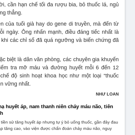
ời, cần hạn chế tối đa rượu bia, bỏ thuốc lá, ngủ
ng thẳng.
 của tuổi già hay do gene di truyền, mà đến từ
i ngày. Ông nhấn mạnh, điều đáng tiếc nhất là
i khi các chỉ số đã quá ngưỡng và biến chứng đã
c biệt là dân văn phòng, các chuyên gia khuyến
kiểm tra mỡ máu và đường huyết mỗi 6 đến 12
chế độ sinh hoạt khoa học như một loại “thuốc
ền vững nhất.
NHƯ LOAN
hạ huyết áp, nam thanh niên chảy máu não, tiên
ch
tiền sử tăng huyết áp nhưng tự ý bỏ uống thuốc, gần đây đau
 áp tăng cao, vào viện được chẩn đoán chảy máu não, nguy