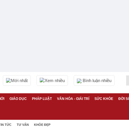
Mới nhất
Xem nhiều
Bình luận nhiều
IỚI
GIÁO DỤC
PHÁP LUẬT
VĂN HÓA - GIẢI TRÍ
SỨC KHỎE
ĐỜI S
TIN TỨC
TƯ VẤN
KHỎE ĐẸP