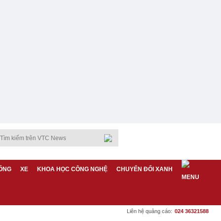
ỐNG
XE
KHOA HỌC CÔNG NGHỆ
CHUYỂN ĐỔI XANH
Liên hệ quảng cáo:
024 36321588