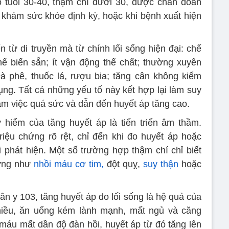
 tuổi 30-40, thậm chí dưới 30, được chẩn đoán
 khám sức khỏe định kỳ, hoặc khi bệnh xuất hiện
từ di truyền mà từ chính lối sống hiện đại: chế
ế biến sẵn; ít vận động thể chất; thường xuyên
à phê, thuốc lá, rượu bia; tăng cân không kiểm
bụng. Tất cả những yếu tố này kết hợp lại làm suy
àm việc quá sức và dẫn đến huyết áp tăng cao.
hiểm của tăng huyết áp là tiến triển âm thầm.
iệu chứng rõ rệt, chỉ đến khi đo huyết áp hoặc
 phát hiện. Một số trường hợp thậm chí chỉ biết
hứng như
nhồi máu cơ tim,
đột quỵ,
suy thận
hoặc
ân y 103, tăng huyết áp do lối sống là hệ quả của
 nhiều, ăn uống kém lành mạnh, mất ngủ và căng
máu mất dần độ đàn hồi, huyết áp từ đó tăng lên