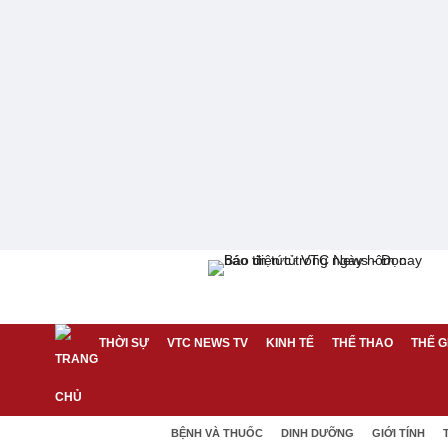
THỜI SỰ
VTC NEWS TV
KINH TẾ
THỂ THAO
THẾ G
BỆNH VÀ THUỐC
DINH DƯỠNG
GIỚI TÍNH