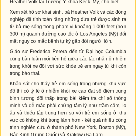
Heather Volk tại Trường Y khoa Keck, Mỹ, cho biết.
Xem xét hồ sơ khai sinh, bà Heather Volk và các đồng
nghiệp đã tính toán rằng những đứa trẻ được sinh ra
từ bà mẹ sống trong phạm vi khoảng 1.000 feet (hơn
300 m) quanh đường cao tốc ở Los Angeles (Mỹ) đối
mặt nguy cơ mắc bệnh tự kỷ gấp đôi người lớn.
Giáo sư Frederica Perera đến từ Đại học Columbia
cũng bàn luận mối liên hệ giữa các tác nhân ô nhiễm
trong khói xe đối với sức khỏe trẻ em ngay từ khi còn
trong bào thai.
Khảo sát cho thấy trẻ em sống trong những khu vực
đô thị có tỷ lệ ô nhiễm khói xe cao đạt số điểm trung
bình tương đối thấp trong bài kiểm tra chỉ số thông
minh và dễ mắc phải chứng tâm lý như trầm cảm, lo
âu và thiếu tập trung hơn so với trẻ em sống ở khu
vực có không khí trong lành hơn - kết quả nhiều công
trình nghiên cứu ở thành phố New York, Boston (Mỹ),
Bắc Kinh (Trung Quốc) và Krakow (Ba Lan).