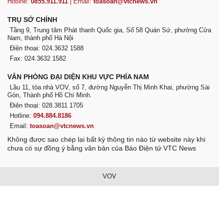
Hotline:
0855.911.911
| Email:
toasoan@vtcnews.vn
TRỤ SỞ CHÍNH
Tầng 9, Trung tâm Phát thanh Quốc gia, Số 58 Quán Sứ, phường Cửa
Nam, thành phố Hà Nội
Điện thoại: 024.3632 1588
Fax: 024.3632 1582
VĂN PHÒNG ĐẠI DIỆN KHU VỰC PHÍA NAM
Lầu 11, tòa nhà VOV, số 7, đường Nguyễn Thị Minh Khai, phường Sài
Gòn, Thành phố Hồ Chí Minh.
Điện thoại: 028.3811 1705
Hotline:
094.884.8186
Email:
toasoan@vtcnews.vn
Không được sao chép lại bất kỳ thông tin nào từ website này khi
chưa có sự đồng ý bằng văn bản của Báo Điện tử VTC News
VOV