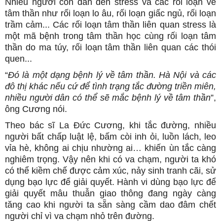
Nhiều người còn dẫn đến stress và các rối loạn về
tâm thần như rối loạn lo âu, rối loạn giấc ngủ, rối loạn
trầm cảm... Các rối loạn tâm thần liên quan stress là
một mã bệnh trong tâm thần học cùng rối loạn tâm
thần do ma túy, rối loạn tâm thần liên quan các thói
quen...
“
Đó là một dạng bệnh lý về tâm thần. Hà Nội và các
đô thị khác nếu cứ để tình trạng tắc đường triền miên,
nhiều người dân có thể sẽ mắc bệnh lý về tâm thần
”,
ông Cương nói.
Theo bác sĩ La Đức Cương, khi tắc đường, nhiều
người bất chấp luật lệ, bấm còi inh ỏi, luồn lách, leo
vỉa hè, không ai chịu nhường ai… khiến ùn tắc càng
nghiêm trọng. Vậy nên khi có va chạm, người ta khó
có thể kiềm chế được cảm xúc, nảy sinh tranh cãi, sử
dụng bạo lực để giải quyết. Hành vi dùng bạo lực để
giải quyết mâu thuẫn giao thông đang ngày càng
tăng cao khi người ta sẵn sàng cầm dao đâm chết
người chỉ vì va chạm nhỏ trên đường.