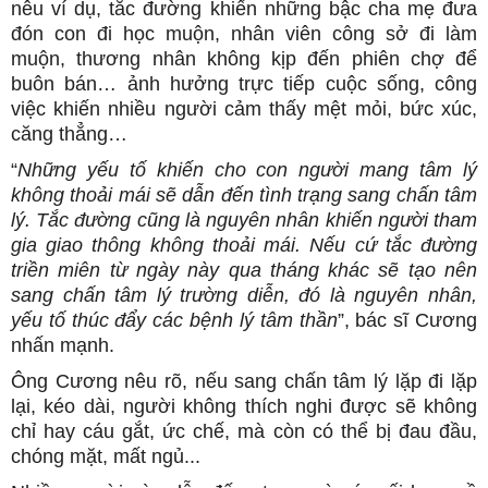
nêu ví dụ, tắc đường khiến những bậc cha mẹ đưa
đón con đi học muộn, nhân viên công sở đi làm
muộn, thương nhân không kịp đến phiên chợ để
buôn bán… ảnh hưởng trực tiếp cuộc sống, công
việc khiến nhiều người cảm thấy mệt mỏi, bức xúc,
căng thẳng…
“
Những yếu tố khiến cho con người mang tâm lý
không thoải mái sẽ dẫn đến tình trạng sang chấn tâm
lý. Tắc đường cũng là nguyên nhân khiến người tham
gia giao thông không thoải mái. Nếu cứ tắc đường
triền miên từ ngày này qua tháng khác sẽ tạo nên
sang chấn tâm lý trường diễn, đó là nguyên nhân,
yếu tố thúc đẩy các bệnh lý tâm thần
”, bác sĩ Cương
nhấn mạnh.
Ông Cương nêu rõ, nếu sang chấn tâm lý lặp đi lặp
lại, kéo dài, người không thích nghi được sẽ không
chỉ hay cáu gắt, ức chế, mà còn có thể bị đau đầu,
chóng mặt, mất ngủ...