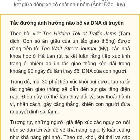
kẹt giữa dòng xe cộ chật như nêm.(Ảnh: Đắc Huy).
Tắc đường ảnh hưởng não bộ và DNA di truyền
Theo bài viết
The Hidden Toll of Traffic Jams
(Tạm
dịch: Con số ẩn giấu của ùn tắc giao thông) được
đăng trên tờ
The Wall Street Journal
(Mỹ), các nhà
khoa học ở Hà Lan rút ra kết luận rằng tiếp xúc tình
trạng ô nhiễm do ùn tắc giao thông kéo dài trong
khoảng 90 ngày đủ làm thay đổi DNA của con người.
Trong đó, mỗi 30 phút tiếp xúc khói bụi được tạo ra từ
tắc nghẽn giao thông sẽ dẫn đến sự gia tăng điện
não. Điều này có thể làm thay đổi và suy thoái hành
vi, nhân cách, gây căng thẳng, khiến con người đưa
ra quyết định sai lầm…
Tương tự, những người già tiếp xúc các nguy cơ nói
trên sẽ dẫn tới vấn đề về khả năng logic, lý luận, cũng
như khả năng ghi nhớ. Theo đó, khói, khí thải và các