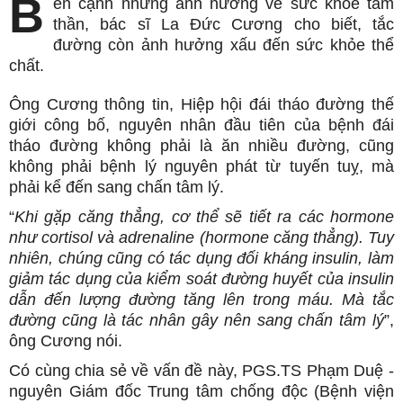
B
ên cạnh những ảnh hưởng về sức khoẻ tâm
thần, bác sĩ La Đức Cương cho biết, tắc
đường còn ảnh hưởng xấu đến sức khỏe thể
chất.
Ông Cương thông tin, Hiệp hội đái tháo đường thế
giới công bố, nguyên nhân đầu tiên của bệnh đái
tháo đường không phải là ăn nhiều đường, cũng
không phải bệnh lý nguyên phát từ tuyến tuỵ, mà
phải kể đến sang chấn tâm lý.
“
Khi gặp căng thẳng, cơ thể sẽ tiết ra các hormone
như cortisol và adrenaline (hormone căng thẳng). Tuy
nhiên, chúng cũng có tác dụng đối kháng insulin, làm
giảm tác dụng của kiểm soát đường huyết của insulin
dẫn đến lượng đường tăng lên trong máu. Mà tắc
đường cũng là tác nhân gây nên sang chấn tâm lý
”,
ông Cương nói.
Có cùng chia sẻ về vấn đề này, PGS.TS Phạm Duệ -
nguyên Giám đốc Trung tâm chống độc (Bệnh viện