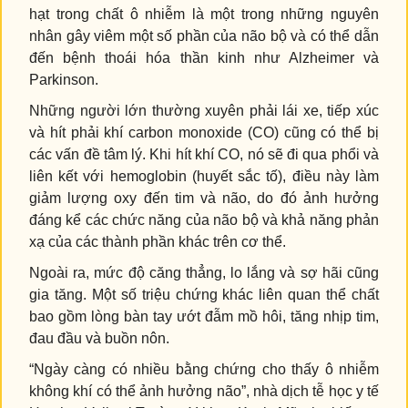
hạt trong chất ô nhiễm là một trong những nguyên
nhân gây viêm một số phần của não bộ và có thể dẫn
đến bệnh thoái hóa thần kinh như Alzheimer và
Parkinson.
Những người lớn thường xuyên phải lái xe, tiếp xúc
và hít phải khí carbon monoxide (CO) cũng có thể bị
các vấn đề tâm lý. Khi hít khí CO, nó sẽ đi qua phổi và
liên kết với hemoglobin (huyết sắc tố), điều này làm
giảm lượng oxy đến tim và não, do đó ảnh hưởng
đáng kể các chức năng của não bộ và khả năng phản
xạ của các thành phần khác trên cơ thể.
Ngoài ra, mức độ căng thẳng, lo lắng và sợ hãi cũng
gia tăng. Một số triệu chứng khác liên quan thể chất
bao gồm lòng bàn tay ướt đẫm mồ hôi, tăng nhịp tim,
đau đầu và buồn nôn.
“Ngày càng có nhiều bằng chứng cho thấy ô nhiễm
không khí có thể ảnh hưởng não”, nhà dịch tễ học y tế