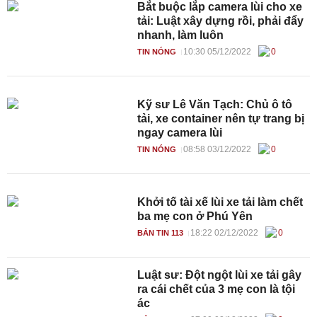
Bắt buộc lắp camera lùi cho xe
tải: Luật xây dựng rồi, phải đẩy
nhanh, làm luôn
10:30 05/12/2022
0
TIN NÓNG
Kỹ sư Lê Văn Tạch: Chủ ô tô
tải, xe container nên tự trang bị
ngay camera lùi
08:58 03/12/2022
0
TIN NÓNG
Khởi tố tài xế lùi xe tải làm chết
ba mẹ con ở Phú Yên
18:22 02/12/2022
0
BẢN TIN 113
Luật sư: Đột ngột lùi xe tải gây
ra cái chết của 3 mẹ con là tội
ác