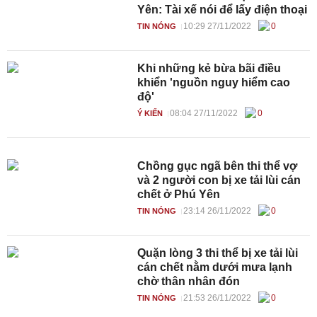
Yên: Tài xế nói để lấy điện thoại
10:29 27/11/2022
0
TIN NÓNG
Khi những kẻ bừa bãi điều
khiển 'nguồn nguy hiểm cao
độ'
08:04 27/11/2022
0
Ý KIẾN
Chồng gục ngã bên thi thể vợ
và 2 người con bị xe tải lùi cán
chết ở Phú Yên
23:14 26/11/2022
0
TIN NÓNG
Quặn lòng 3 thi thể bị xe tải lùi
cán chết nằm dưới mưa lạnh
chờ thân nhân đón
21:53 26/11/2022
0
TIN NÓNG