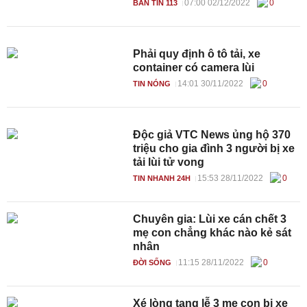
07:00 02/12/2022
0
BẢN TIN 113
Phải quy định ô tô tải, xe
container có camera lùi
14:01 30/11/2022
0
TIN NÓNG
Độc giả VTC News ủng hộ 370
triệu cho gia đình 3 người bị xe
tải lùi tử vong
15:53 28/11/2022
0
TIN NHANH 24H
Chuyên gia: Lùi xe cán chết 3
mẹ con chẳng khác nào kẻ sát
nhân
11:15 28/11/2022
0
ĐỜI SỐNG
Xé lòng tang lễ 3 mẹ con bị xe