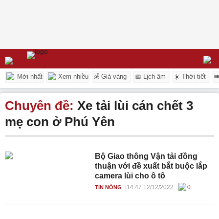
Mới nhất
Xem nhiều
💰 Giá vàng
📅 Lịch âm
☀️ Thời tiết

Chuyên đề:
Xe tải lùi cán chết 3
mẹ con ở Phú Yên
Bộ Giao thông Vận tải đồng
thuận với đề xuất bắt buộc lắp
camera lùi cho ô tô
14:47 12/12/2022
0
TIN NÓNG