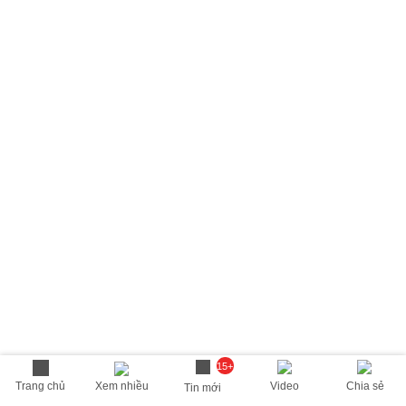
15+
Trang chủ
Xem nhiều
Video
Chia sẻ
Tin mới