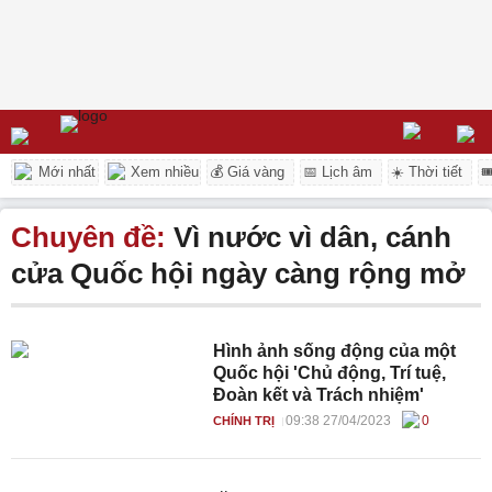
Mới nhất
Xem nhiều
💰 Giá vàng
📅 Lịch âm
☀️ Thời tiết

Chuyên đề:
Vì nước vì dân, cánh
cửa Quốc hội ngày càng rộng mở
Hình ảnh sống động của một
Quốc hội 'Chủ động, Trí tuệ,
Đoàn kết và Trách nhiệm'
09:38 27/04/2023
0
CHÍNH TRỊ