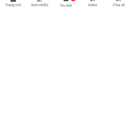
Trang chủ
Xem nhiều
Video
Chia sẻ
Tin mới
THÔNG TIN HỮU ÍCH
Cập nhật nhanh các thông tin được quan tâm mỗi ngày
Lịch âm hôm nay
Dự báo thời tiết hôm nay