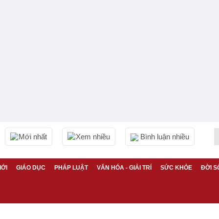
Mới nhất
Xem nhiều
Bình luận nhiều
IỚI
GIÁO DỤC
PHÁP LUẬT
VĂN HÓA - GIẢI TRÍ
SỨC KHỎE
ĐỜI S