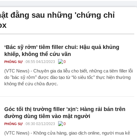
hật đằng sau những 'chứng chỉ
ox
‘Bác sỹ rởm’ tiêm filler chui: Hậu quả khủng
khiếp, không thể cứu vãn
06:55 04/12/2023
0
PHÓNG SỰ
(VTC News) - Chuyên gia da liễu cho biết, những ca tiêm filler lỗi
do "bác sỹ rởm” được đào tạo từ “lò siêu tốc” thực hiện thường
không thể cứu chữa được.
Góc tối thị trường filler 'xịn': Hàng rải bán trên
đường dùng tiêm vào mặt người
06:30 02/12/2023
0
PHÓNG SỰ
(VTC News) - Không cửa hàng, giao dịch online, người mua kẻ