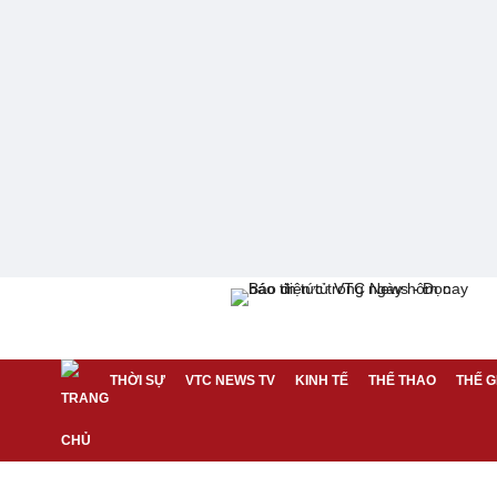
THỜI SỰ
VTC NEWS TV
KINH TẾ
THỂ THAO
THẾ G