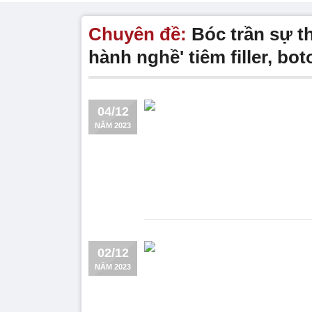
Chuyên đề:
Bóc trần sự t
hành nghề' tiêm filler, bot
04/12
NĂM 2023
02/12
NĂM 2023