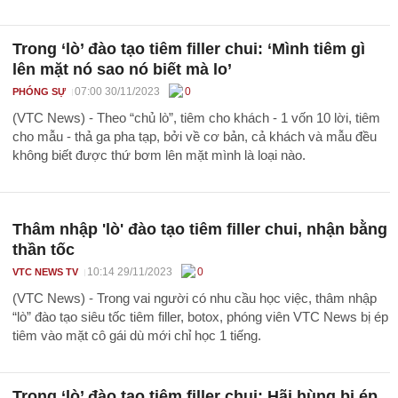
Trong ‘lò’ đào tạo tiêm filler chui: ‘Mình tiêm gì
lên mặt nó sao nó biết mà lo’
07:00 30/11/2023
0
PHÓNG SỰ
(VTC News) - Theo “chủ lò”, tiêm cho khách - 1 vốn 10 lời, tiêm
cho mẫu - thả ga pha tạp, bởi về cơ bản, cả khách và mẫu đều
không biết được thứ bơm lên mặt mình là loại nào.
Thâm nhập 'lò' đào tạo tiêm filler chui, nhận bằng
thần tốc
10:14 29/11/2023
0
VTC NEWS TV
(VTC News) - Trong vai người có nhu cầu học việc, thâm nhập
“lò” đào tạo siêu tốc tiêm filler, botox, phóng viên VTC News bị ép
tiêm vào mặt cô gái dù mới chỉ học 1 tiếng.
Trong ‘lò’ đào tạo tiêm filler chui: Hãi hùng bị ép