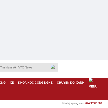
ỐNG
XE
KHOA HỌC CÔNG NGHỆ
CHUYỂN ĐỔI XANH
Liên hệ quảng cáo:
024 36321588