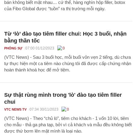
bán không biết mặt nhau… cứ thế, hàng nghìn hộp filler, botox
của Fibo Global được “tuồn” ra thị trường mỗi ngày.
Từ ‘lò’ đào tạo tiêm filler chui: Học 3 buổi, nhận
bằng thần tốc
07:00 01/12/2023
0
PHÓNG SỰ
(VTC News) - Sau 3 buổi học, mỗi buổi vỏn vẹn 2 tiếng, dù chưa
tự thực hiện một ca tiêm nào chúng tôi đã được cấp chứng nhận
hoàn thành khoá học để mở tiệm.
Sự thật rùng mình trong 'lò' đào tạo tiêm filler
chui
07:34 30/11/2023
0
VTC NEWS TV
(VTC News) - Theo “chủ lò”, tiêm cho khách - 1 vốn 10 lời, tiêm
cho mẫu - thả ga pha tạp, bởi vì cả khách và mẫu đều không biết
được thứ bơm lên mặt mình là loại nào.