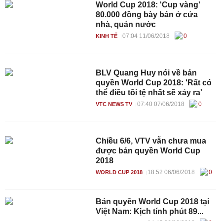
World Cup 2018: 'Cup vàng'
80.000 đồng bày bán ở cửa
nhà, quán nước
07:04 11/06/2018
0
KINH TẾ
BLV Quang Huy nói về bản
quyền World Cup 2018: 'Rất có
thể điều tồi tệ nhất sẽ xảy ra'
07:40 07/06/2018
0
VTC NEWS TV
Chiều 6/6, VTV vẫn chưa mua
được bản quyền World Cup
2018
18:52 06/06/2018
0
WORLD CUP 2018
Bản quyền World Cup 2018 tại
Việt Nam: Kịch tính phút 89...