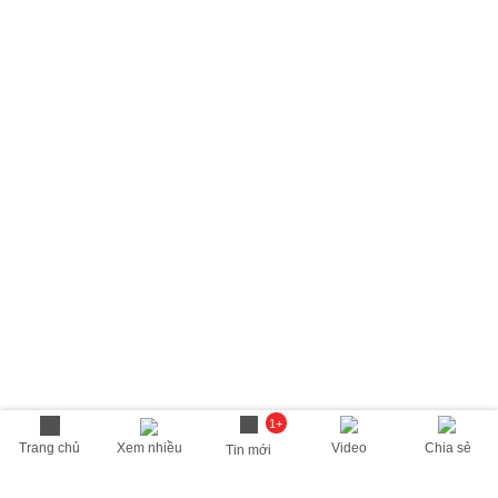
1+
Trang chủ
Xem nhiều
Video
Chia sẻ
Tin mới