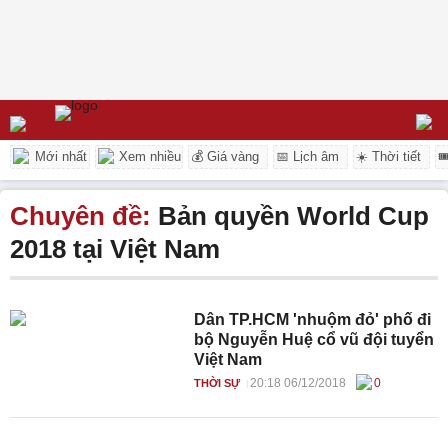
Mới nhất
Xem nhiều
💰 Giá vàng
📅 Lịch âm
☀️ Thời tiết

Chuyên đề:
Bản quyền World Cup
2018 tại Việt Nam
Dân TP.HCM 'nhuộm đỏ' phố đi
bộ Nguyễn Huệ cổ vũ đội tuyển
Việt Nam
20:18 06/12/2018
0
THỜI SỰ