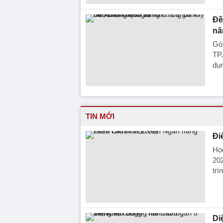
Đề
nă
Góp
TP
dụn
TIN MỚI
Đi
Học
202
trì
Di