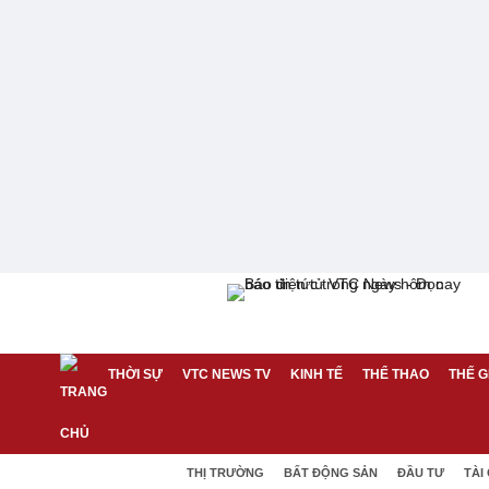
THỜI SỰ
VTC NEWS TV
KINH TẾ
THỂ THAO
THẾ G
THỊ TRƯỜNG
BẤT ĐỘNG SẢN
ĐẦU TƯ
TÀI