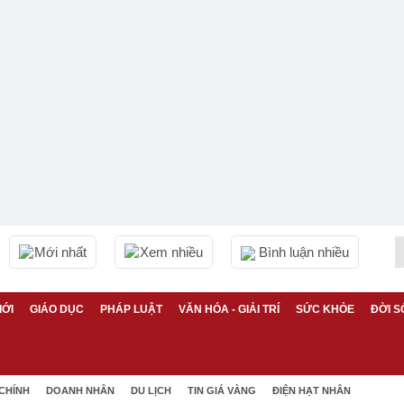
Mới nhất
Xem nhiều
Bình luận nhiều
IỚI
GIÁO DỤC
PHÁP LUẬT
VĂN HÓA - GIẢI TRÍ
SỨC KHỎE
ĐỜI S
 CHÍNH
DOANH NHÂN
DU LỊCH
TIN GIÁ VÀNG
ĐIỆN HẠT NHÂN