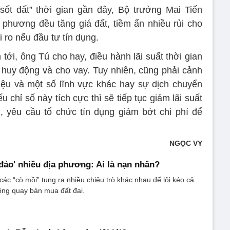
sốt đất” thời gian gần đây, Bộ trưởng Mai Tiến
phương đều tăng giá đất, tiềm ẩn nhiều rủi cho
i ro nếu đầu tư tín dụng.
n tới, ông Tú cho hay, điều hành lãi suất thời gian
ất huy động và cho vay. Tuy nhiên, cũng phải cảnh
liệu và một số lĩnh vực khác hay sự dịch chuyển
u chỉ số này tích cực thì sẽ tiếp tục giảm lãi suất
, yêu cầu tổ chức tín dụng giảm bớt chi phí để
NGỌC VY
 đảo' nhiều địa phương: Ai là nạn nhân?
các “cò mồi” tung ra nhiều chiêu trò khác nhau để lôi kéo cả
ồng quay bán mua đất đai.