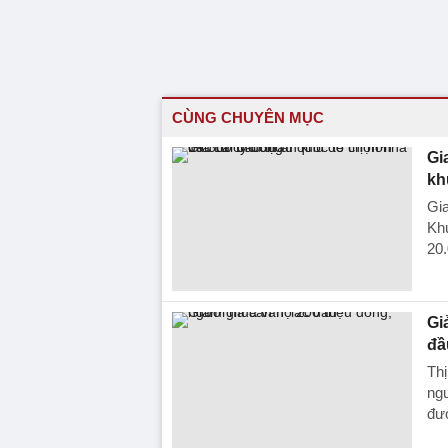
CÙNG CHUYÊN MỤC
Gi
kh
Gia
Kh
20.
Gi
đầ
Thị
ngư
đư