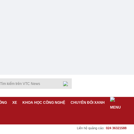
ỐNG
XE
KHOA HỌC CÔNG NGHỆ
CHUYỂN ĐỔI XANH
Liên hệ quảng cáo:
024 36321588