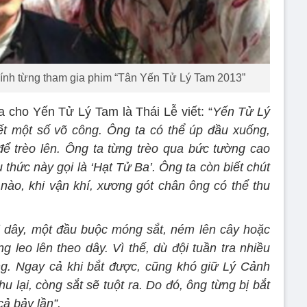
ính từng tham gia phim “Tân Yến Tử Lý Tam 2013”
a cho Yến Tử Lý Tam là Thái Lễ viết: “
Yến Tử Lý
t một số võ công. Ông ta có thể úp đầu xuống,
ể trèo lên. Ông ta từng trèo qua bức tường cao
thức này gọi là ‘Hạt Tử Ba’. Ông ta còn biết chút
nào, khi vận khí, xương gót chân ông có thể thu
 dây, một đầu buộc móng sắt, ném lên cây hoặc
g leo lên theo dây. Vì thế, dù đội tuần tra nhiều
ng.
Ngay cả khi bắt được, cũng khó giữ Lý Cảnh
u lại, còng sắt sẽ tuột ra. Do đó, ông từng bị bắt
cả bảy lần”.