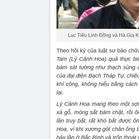
Lục Tiểu Linh Đồng và Hà Gia K
Theo hồi ký của luật sư bào chữ
Tam (Lý Cảnh Hoa) quả thực biế
bám sát tường như thạch sùng đ
của đại điện Bạch Tháp Tự, chiêu 
khí công, không hiểu bằng cách 
lại.
Lý Cảnh Hoa mang theo một sợi
xà gỗ, móng sắt bám chặt, rồi ôn
lần truy bắt, rất khó bắt được ô
Hoa, vì khi xương gót chân ông th
bảy lần ở Bắc Bình và trốn thoát 