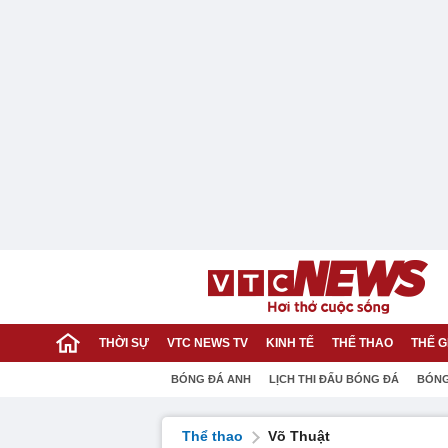
THỜI SỰ
VTC NEWS TV
KINH TẾ
THỂ THAO
THẾ G
BÓNG ĐÁ ANH
LỊCH THI ĐẤU BÓNG ĐÁ
BÓNG
Thể thao
Võ Thuật