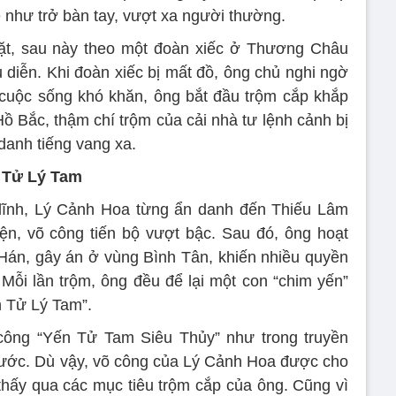
 như trở bàn tay, vượt xa người thường.
vặt, sau này theo một đoàn xiếc ở Thương Châu
iễn. Khi đoàn xiếc bị mất đồ, ông chủ nghi ngờ
 cuộc sống khó khăn, ông bắt đầu trộm cắp khắp
ồ Bắc, thậm chí trộm của cải nhà tư lệnh cảnh bị
anh tiếng vang xa.
n Tử Lý Tam
lĩnh, Lý Cảnh Hoa từng ẩn danh đến Thiếu Lâm
ện, võ công tiến bộ vượt bậc. Sau đó, ông hoạt
Hán, gây án ở vùng Bình Tân, khiến nhiều quyền
 Mỗi lần trộm, ông đều để lại một con “chim yến”
n Tử Lý Tam”.
 công “Yến Tử Tam Siêu Thủy” như trong truyền
 nước. Dù vậy, võ công của Lý Cảnh Hoa được cho
 thấy qua các mục tiêu trộm cắp của ông. Cũng vì