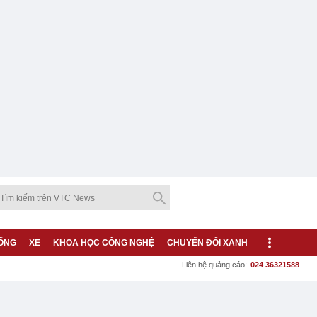
ỐNG
XE
KHOA HỌC CÔNG NGHỆ
CHUYỂN ĐỔI XANH
Liên hệ quảng cáo:
024 36321588