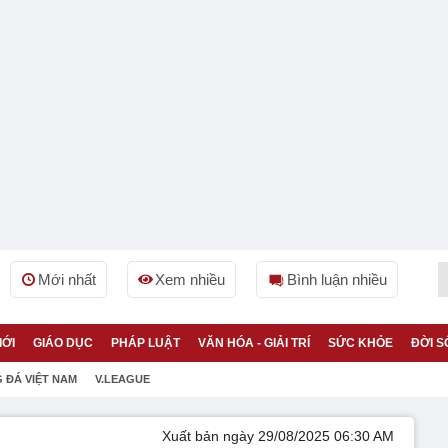
Mới nhất
Xem nhiều
Bình luận nhiều
IỚI
GIÁO DỤC
PHÁP LUẬT
VĂN HÓA - GIẢI TRÍ
SỨC KHỎE
ĐỜI S
 ĐÁ VIỆT NAM
V.LEAGUE
Xuất bản ngày 29/08/2025 06:30 AM