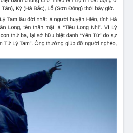
biệt danh chung cho nhiều tên trộm hoạt động ở
 Tân), Ký (Hà Bắc), Lỗ (Sơn Đông) thời bấy giờ.
 Lý Tam lâu đời nhất là người huyện Hiến, tỉnh Hà
ân Long, tên thân mật là “Tiểu Long Nhi”. Vì Lý
con thứ ba, lại sở hữu biệt danh “Yến Tử” do sự
ến Tử Lý Tam”. Ông thường giúp đỡ người nghèo,