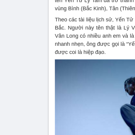
tên Yến Tử Lý Tam đã trở thành 
vùng Bình (Bắc Kinh), Tân (Thiên
Theo các tài liệu lịch sử, Yến Tử
Bắc. Người này tên thật là Lý V
Vân Long có nhiều anh em và là 
nhanh nhẹn, ông được gọi là “Y
được coi là hiệp đạo.