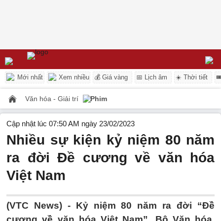
Mới nhất
Xem nhiều
💰 Giá vàng
📅 Lịch âm
☀️ Thời tiết

Văn hóa - Giải trí
Phim
Cập nhật lúc 07:50 AM ngày 23/02/2023
Nhiều sự kiện kỷ niệm 80 năm
ra đời Đề cương về văn hóa
Việt Nam
(VTC News) -
Kỷ niệm 80 năm ra đời “Đề
cương về văn hóa Việt Nam”, Bộ Văn hóa,