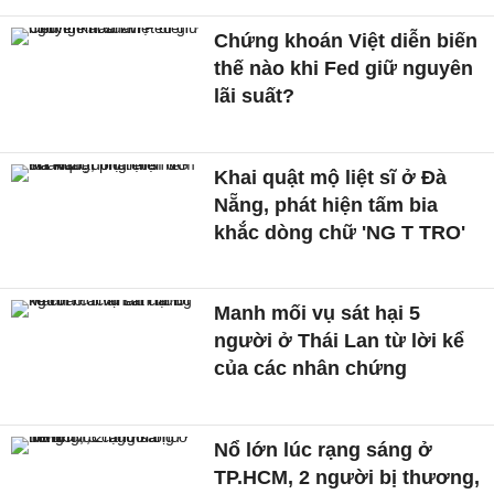
Chứng khoán Việt diễn biến
thế nào khi Fed giữ nguyên
lãi suất?
Khai quật mộ liệt sĩ ở Đà
Nẵng, phát hiện tấm bia
khắc dòng chữ 'NG T TRO'
Manh mối vụ sát hại 5
người ở Thái Lan từ lời kể
của các nhân chứng
Nổ lớn lúc rạng sáng ở
TP.HCM, 2 người bị thương,