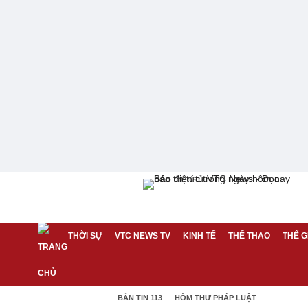
THỜI SỰ
VTC NEWS TV
KINH TẾ
THỂ THAO
THẾ G
BẢN TIN 113
HÒM THƯ PHÁP LUẬT