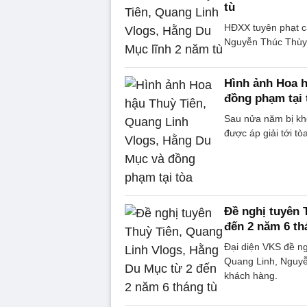
tù
HĐXX tuyên phạt c
Nguyễn Thúc Thùy 
Hình ảnh Hoa h
đồng phạm tại 
Sau nửa năm bị kh
được áp giải tới tò
Đề nghị tuyên 
đến 2 năm 6 th
Đại diện VKS đề n
Quang Linh, Nguyễn
khách hàng.