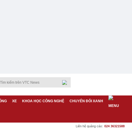
ỐNG
XE
KHOA HỌC CÔNG NGHỆ
CHUYỂN ĐỔI XANH
Liên hệ quảng cáo:
024 36321588