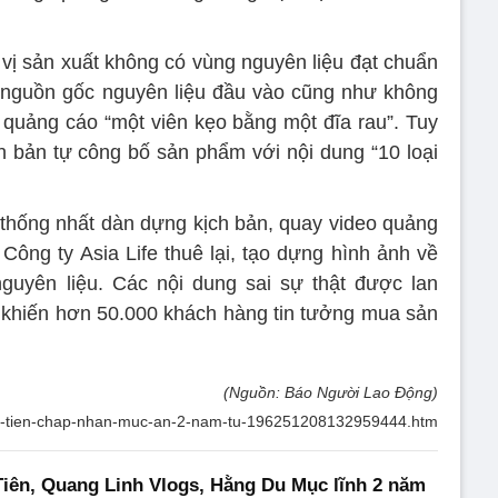
 vị sản xuất không có vùng nguyên liệu đạt chuẩn
 nguồn gốc nguyên liệu đầu vào cũng như không
 quảng cáo “một viên kẹo bằng một đĩa rau”. Tuy
 bản tự công bố sản phẩm với nội dung “10 loại
, thống nhất dàn dựng kịch bản, quay video quảng
 Công ty Asia Life thuê lại, tạo dựng hình ảnh về
nguyên liệu. Các nội dung sai sự thật được lan
i, khiến hơn 50.000 khách hàng tin tưởng mua sản
(Nguồn: Báo Người Lao Động)
thuy-tien-chap-nhan-muc-an-2-nam-tu-196251208132959444.htm
iên, Quang Linh Vlogs, Hằng Du Mục lĩnh 2 năm