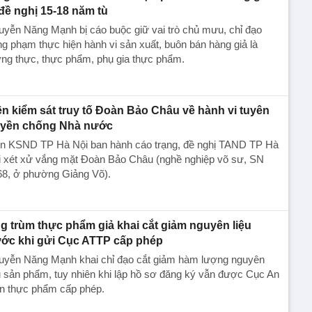
 đề nghị 15-18 năm tù
yễn Năng Mạnh bị cáo buộc giữ vai trò chủ mưu, chỉ đạo
g phạm thực hiện hành vi sản xuất, buôn bán hàng giả là
ng thực, thực phẩm, phụ gia thực phẩm.
ện kiểm sát truy tố Đoàn Bảo Châu về hành vi tuyên
uyền chống Nhà nước
ện KSND TP Hà Nội ban hành cáo trạng, đề nghị TAND TP Hà
i xét xử vắng mặt Đoàn Bảo Châu (nghề nghiệp võ sư, SN
68, ở phường Giảng Võ).
g trùm thực phẩm giả khai cắt giảm nguyên liệu
ước khi gửi Cục ATTP cấp phép
uyễn Năng Mạnh khai chỉ đạo cắt giảm hàm lượng nguyên
u sản phẩm, tuy nhiên khi lập hồ sơ đăng ký vẫn được Cục An
àn thực phẩm cấp phép.