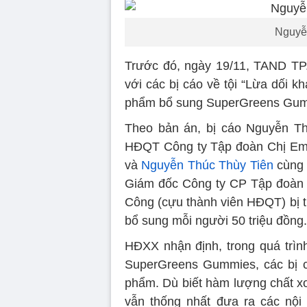
Nguyễn
Trước đó, ngày 19/11, TAND TP
với các bị cáo về tội “Lừa dối k
phẩm bổ sung SuperGreens Gummi
Theo bản án, bị cáo Nguyễn Th
HĐQT Công ty Tập đoàn Chị Em 
và
Nguyễn Thúc Thùy Tiên
cùng 
Giám đốc Công ty CP Tập đoàn C
Công (cựu thành viên HĐQT) bị tu
bổ sung mỗi người 50 triệu đồng.
HĐXX nhận định, trong quá trìn
SuperGreens Gummies, các bị c
phẩm. Dù biết hàm lượng chất xơ
vẫn thống nhất đưa ra các nội