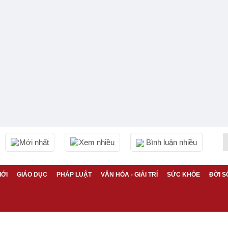
Mới nhất
Xem nhiều
Bình luận nhiều
IỚI
GIÁO DỤC
PHÁP LUẬT
VĂN HÓA - GIẢI TRÍ
SỨC KHỎE
ĐỜI S