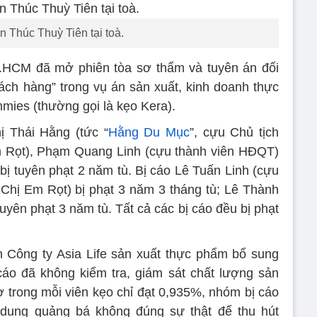
 Thúc Thuỳ Tiên tại toà.
.HCM đã mở phiên tòa sơ thẩm và tuyên án đối
hách hàng” trong vụ án sản xuất, kinh doanh thực
es (thường gọi là kẹo Kera).
ị Thái Hằng (tức “
Hằng Du Mục
”, cựu Chủ tịch
Rọt), Phạm Quang Linh (cựu thành viên HĐQT)
bị tuyên phạt 2 năm tù. Bị cáo Lê Tuấn Linh (cựu
hị Em Rọt) bị phạt 3 năm 3 tháng tù; Lê Thành
yên phạt 3 năm tù. Tất cả các bị cáo đều bị phạt
h Công ty Asia Life sản xuất thực phẩm bổ sung
áo đã không kiểm tra, giám sát chất lượng sản
 trong mỗi viên kẹo chỉ đạt 0,935%, nhóm bị cáo
 dung quảng bá không đúng sự thật để thu hút