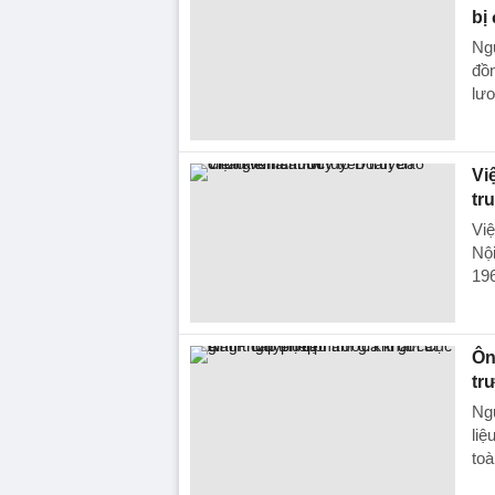
bị
Ngu
đồn
lươ
Vi
tr
Vi
Nộ
19
Ôn
tr
Ng
liệ
to