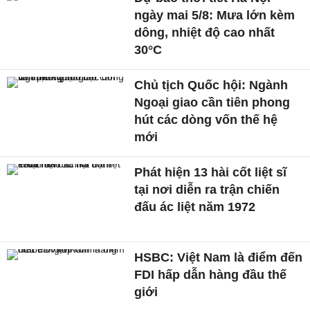
ngày mai 5/8: Mưa lớn kèm
dông, nhiệt độ cao nhất
30°C
Chủ tịch Quốc hội: Ngành
Ngoại giao cần tiên phong
hút các dòng vốn thế hệ
mới
Phát hiện 13 hài cốt liệt sĩ
tại nơi diễn ra trận chiến
đấu ác liệt năm 1972
HSBC: Việt Nam là điểm đến
FDI hấp dẫn hàng đầu thế
giới