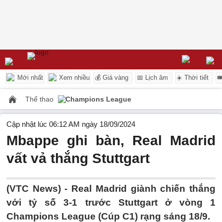
Mới nhất
Xem nhiều
💰 Giá vàng
📅 Lịch âm
☀️ Thời tiết

Thể thao
Champions League
Cập nhật lúc 06:12 AM ngày 18/09/2024
Mbappe ghi bàn, Real Madrid
vất vả thắng Stuttgart
(VTC News) -
Real Madrid giành chiến thắng
với tỷ số 3-1 trước Stuttgart ở vòng 1
Champions League (Cúp C1) rạng sáng 18/9.