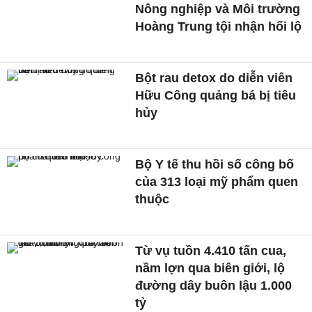
Nông nghiệp và Môi trường
Hoàng Trung tội nhận hối lộ
Bột rau detox do diễn viên
Hữu Công quảng bá bị tiêu
hủy
Bộ Y tế thu hồi số công bố
của 313 loại mỹ phẩm quen
thuộc
Từ vụ tuồn 4.410 tấn cua,
nầm lợn qua biên giới, lộ
đường dây buôn lậu 1.000
tỷ