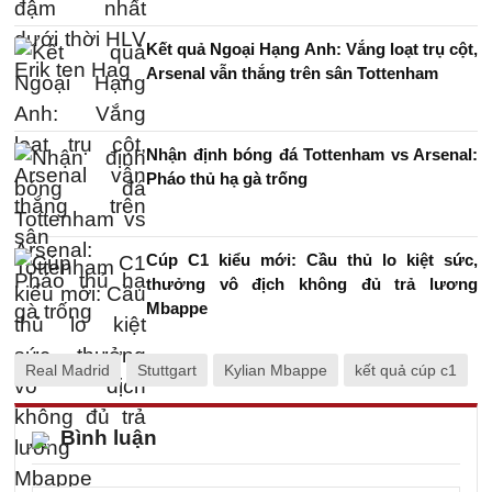
Kết quả Ngoại Hạng Anh: Vắng loạt trụ cột,
Arsenal vẫn thắng trên sân Tottenham
Nhận định bóng đá Tottenham vs Arsenal:
Pháo thủ hạ gà trống
Cúp C1 kiểu mới: Cầu thủ lo kiệt sức,
thưởng vô địch không đủ trả lương
Mbappe
Real Madrid
Stuttgart
Kylian Mbappe
kết quả cúp c1
Bình luận