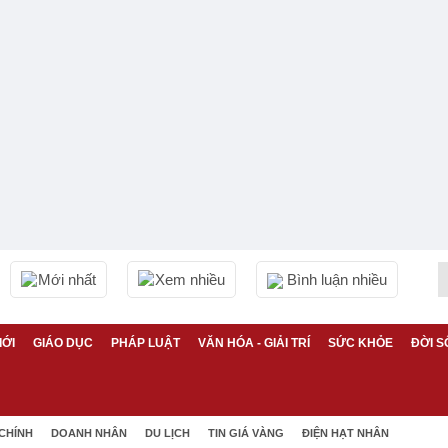
Mới nhất
Xem nhiều
Bình luận nhiều
IỚI
GIÁO DỤC
PHÁP LUẬT
VĂN HÓA - GIẢI TRÍ
SỨC KHỎE
ĐỜI S
 CHÍNH
DOANH NHÂN
DU LỊCH
TIN GIÁ VÀNG
ĐIỆN HẠT NHÂN