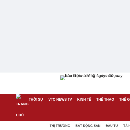
THỜI SỰ
VTC NEWS TV
KINH TẾ
THỂ THAO
THẾ G
THỊ TRƯỜNG
BẤT ĐỘNG SẢN
ĐẦU TƯ
TÀI