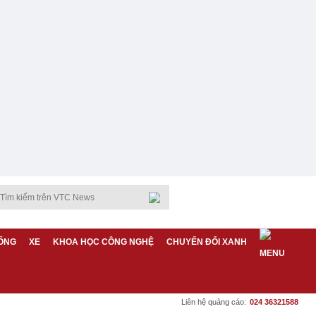
ỐNG
XE
KHOA HỌC CÔNG NGHỆ
CHUYỂN ĐỔI XANH
Liên hệ quảng cáo:
024 36321588