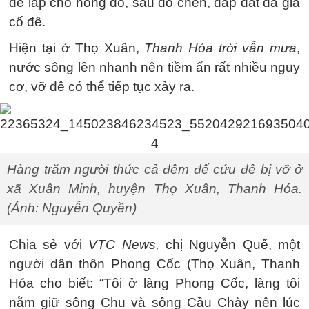
để lắp chỗ hổng đó, sau đó chèn, đắp đất đá gia
cố đê.
Hiện tại ở Thọ Xuân,
Thanh Hóa trời vẫn mưa
,
nước sông lên nhanh nên tiềm ẩn rất nhiều nguy
cơ, vỡ đê có thể tiếp tục xảy ra.
Hàng trăm người thức cả đêm để cứu đê bị vỡ ở
xã Xuân Minh, huyện Thọ Xuân, Thanh Hóa.
(Ảnh: Nguyễn Quyền)
Chia sẻ với
VTC News,
chị Nguyễn Quế, một
người dân thôn Phong Cốc (Thọ Xuân, Thanh
Hóa cho biết: “Tôi ở làng Phong Cốc, làng tôi
nằm giữ sông Chu và sông Cầu Chày nên lúc