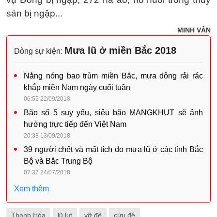
sản bị ngập...
MINH VÂN
Mưa lũ ở miền Bắc 2018
Dòng sự kiện:
Nắng nóng bao trùm miền Bắc, mưa dông rải rác
khắp miền Nam ngày cuối tuần
06:55 22/09/2018
Bão số 5 suy yếu, siêu bão MANGKHUT sẽ ảnh
hưởng trực tiếp đến Việt Nam
20:38 13/09/2018
39 người chết và mất tích do mưa lũ ở các tỉnh Bắc
Bộ và Bắc Trung Bộ
07:37 24/07/2018
Xem thêm
Thanh Hóa
lũ lụt
vỡ đê
cứu đê