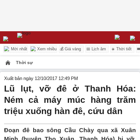
Mới nhất
Xem nhiều
💰 Giá vàng
📅 Lịch âm
☀️ Thời tiết

Thời sự
Xuất bản ngày 12/10/2017 12:49 PM
Lũ lụt, vỡ đê ở Thanh Hóa:
Ném cả máy múc hàng trăm
triệu xuống hàn đê, cứu dân
Đoạn đê bao sông Cầu Chày qua xã Xuân
Minh (huyện Thọ Xuân, Thanh Hóa) bị vỡ,