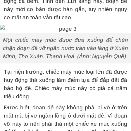
động cả đêm. Tính đến 11h sáng nay, đoạn đê
này mới cơ bản được hàn gắn, tuy nhiên nguy
cơ mất an toàn vẫn rất cao.
Một chiếc máy múc được đưa xuống để chèn
chặn đoạn đê vỡ ngăn nước tràn vào làng ở Xuân
Minh, Thọ Xuân. Thanh Hoá. (Ảnh: Nguyễn Quế)
Tại hiện trường, chiếc máy múc loại lớn đã được
huy động thả xuống làm điểm tựa để đắp đất đá
bảo hộ đê. Chiếc máy múc này có giá cả trăm
triệu đồng.
Được biết, đoạn đê này không phải bị vỡ ở trên
mặt mà bị vỡ ngầm lồng ở dưới mặt đê. Vì đoạn
vỡ này to nên phải thả một chiếc xe múc xuống