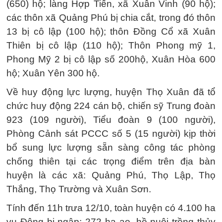
(650) hộ; làng Hợp Tiến, xã Xuân Vinh (90 hộ);
các thôn xã Quảng Phú bị chia cắt, trong đó thôn
13 bị cô lập (100 hộ); thôn Đồng Cổ xã Xuân
Thiên bị cô lập (110 hộ); Thôn Phong mỹ 1,
Phong Mỹ 2 bị cô lập số 200hộ, Xuân Hòa 600
hộ; Xuân Yên 300 hộ.
Về huy động lực lượng, huyện Thọ Xuân đã tổ
chức huy động 224 cán bộ, chiến sỹ Trung đoàn
923 (109 người), Tiểu đoàn 9 (100 người),
Phòng Cảnh sát PCCC số 5 (15 người) kịp thời
bổ sung lực lượng sẵn sàng công tác phòng
chống thiên tại các trọng điểm trên địa bàn
huyện là các xã: Quảng Phú, Thọ Lập, Thọ
Thắng, Thọ Trường và Xuân Sơn.
Tính đến 11h trưa 12/10, toàn huyện có 4.100 ha
vụ Đông bị ngập; 272 ha ao, hồ nuôi trồng thủy