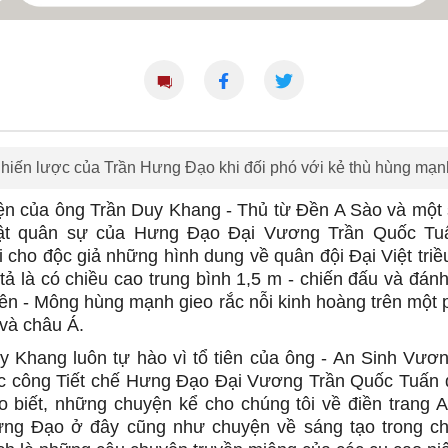
hiến lược của Trần Hưng Đạo khi đối phó với kẻ thù hùng mạn
n của ông Trần Duy Khang - Thủ từ Đền A Sào và một
ật quân sự của Hưng Đạo Đại Vương Trần Quốc Tuấ
 cho độc giả những hình dung về quân đội Đại Việt triề
tả là có chiều cao trung bình 1,5 m - chiến đấu và đánh
ên - Mông hùng mạnh gieo rắc nỗi kinh hoàng trên một 
và châu Á.
 Khang luôn tự hào vì tổ tiên của ông - An Sinh Vươn
c công Tiết chế Hưng Đạo Đại Vương Trần Quốc Tuấn đ
 biết, những chuyện kể cho chúng tôi về điền trang A
ưng Đạo ở đây cũng như chuyện về sáng tạo trong chế