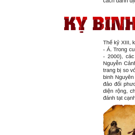
cách đánh đị
Thế kỷ XIII, 
- Á. Trong cu
- 2000), cá
Nguyễn Cảnh
trang bị so 
binh Nguyên 
đảo đối phươ
diện rộng, c
đánh tạt cạn