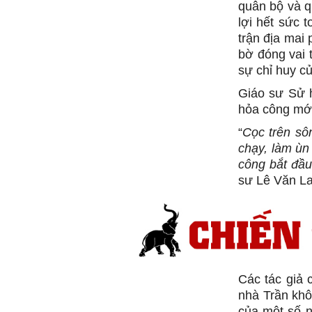
quân bộ và q
lợi hết sức t
trận địa mai
bờ đóng vai t
sự chỉ huy c
Giáo sư Sử h
hỏa công mới
“
Cọc trên sô
chạy, làm ùn
công bắt đầu
sư Lê Văn La
Các tác giả 
nhà Trần khô
của một số n