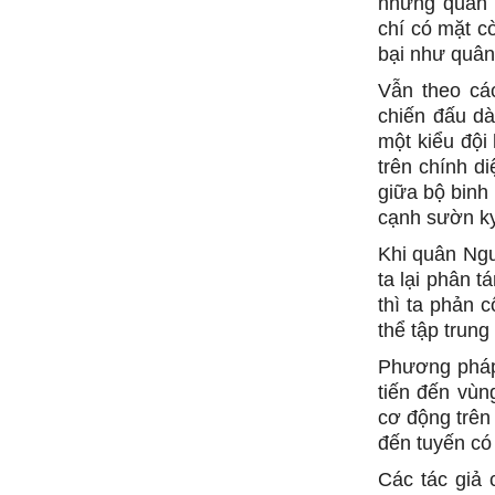
nhưng quân 
chí có mặt c
bại như quân
Vẫn theo các
chiến đấu d
một kiểu đội
trên chính di
giữa bộ binh 
cạnh sườn kỵ
Khi quân Ngu
ta lại phân 
thì ta phản 
thể tập trung
Phương pháp 
tiến đến vùn
cơ động trên 
đến tuyến có 
Các tác giả 