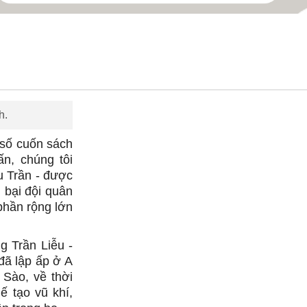
h.
 số cuốn sách
n, chúng tôi
u Trần - được
 bại đội quân
phần rộng lớn
g Trần Liễu -
ã lập ấp ở A
 Sào, về thời
 tạo vũ khí,