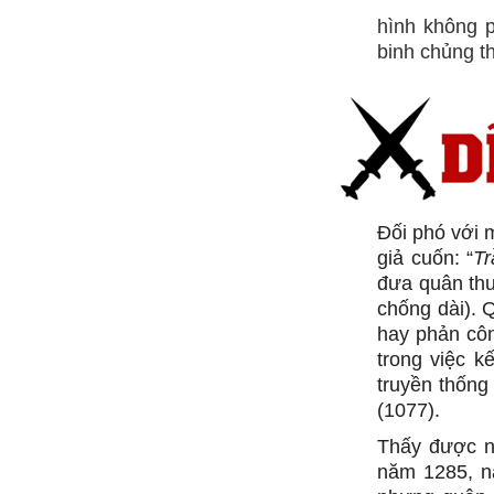
hình không p
binh chủng t
Đối phó với 
giả cuốn: “
Tr
đưa quân thu
chống dài). 
hay phản côn
trong việc k
truyền thống
(1077).
Thấy được n
năm 1285, n