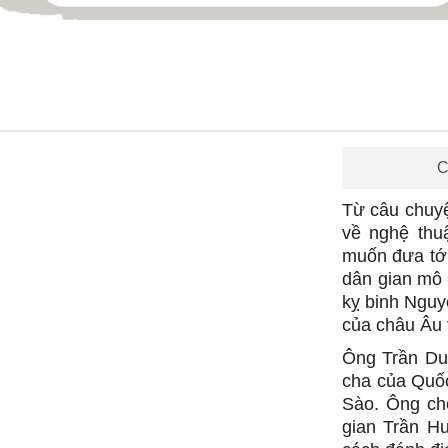
Volume
C
90%
Từ câu chuyệ
về nghệ thu
muốn đưa tới
dân gian mô 
kỵ binh Nguy
của châu Âu 
Ông Trần Duy
cha của Quố
Sào. Ông cho
gian Trần H