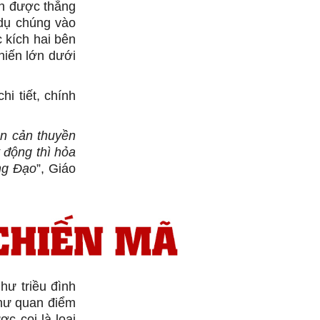
nh được thắng
, dụ chúng vào
 kích hai bên
chiến lớn dưới
i tiết, chính
n cản thuyền
 động thì hỏa
ng Đạo
”, Giáo
hư triều đình
như quan điểm
c coi là loại