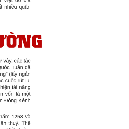
 Việt do địa
ất nhiều quân
 vậy, các tác
 Quốc Tuấn đã
ng” (lấy ngắn
 cuộc rút lui
hiện tài năng
ến vốn là một
đến Đông Kênh
 năm 1258 và
ân thuỷ. Thế