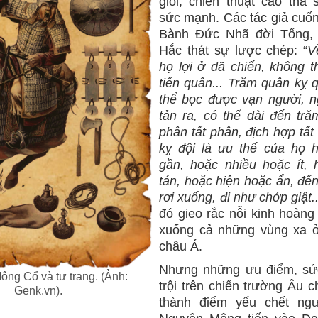
giỏi, chiến thuật cao thả
sức mạnh. Các tác giả cuốn
Bành Đức Nhã đời Tống, 
Hắc thát sự lược chép: “
V
họ lợi ở dã chiến, không t
tiến quân... Trăm quân kỵ 
thể bọc được vạn người, n
tản ra, có thể dài đến tră
phân tất phân, địch hợp tất
kỵ đội là ưu thế của họ 
gần, hoặc nhiều hoặc ít, 
tán, hoặc hiện hoặc ẩn, đến
rơi xuống, đi như chớp giật..
đó gieo rắc nỗi kinh hoàng
xuống cả những vùng xa 
châu Á.
Nhưng những ưu điểm, sứ
Mông Cổ và tư trang. (Ảnh:
trội trên chiến trường Âu c
Genk.vn).
thành điểm yếu chết ngư