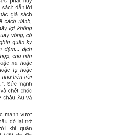
 sức phát huy
 sách dẫn lời
tác giả sách
ề cách đánh,
hấy lợi không
quay vòng, có
ghìn quân kỵ
m dặm... địch
 hợp, cho nên
hoặc xa hoặc
hoặc tụ hoặc
 như trên trời
.
”. Sức mạnh
 và chết chóc
ở châu Âu và
c mạnh vượt
hâu đó lại trở
ời khi quân