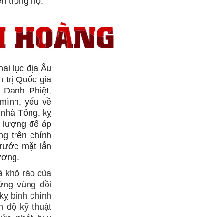
n trong họ.
hai lục địa Âu
 trị Quốc gia
 Danh Phiệt,
mình, yếu về
 nhà Tống, kỵ
ố lượng để áp
ng trên chính
trước mặt lẫn
ương.
và khô ráo của
ững vùng đồi
 kỵ binh chính
h độ kỹ thuật