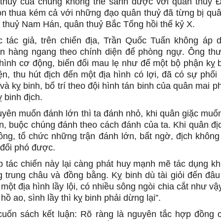
thuỷ của chúng không thể sánh được với quân thuỷ Đạ
òn thua kém cả với những đạo quân thuỷ đã từng bị quâ
 thuỷ Nam Hán, quân thuỷ Bắc Tống hồi thế kỷ X.
 tác giả, trên chiến địa, Trần Quốc Tuấn không áp 
àn hàng ngang theo chính diện để phòng ngự. Ông th
 hình cơ động, biến đổi mau lẹ như để một bộ phận kỵ b
ện, thu hút địch đến một địa hình có lợi, đã có sự phố
và kỵ binh, bố trí theo đội hình tán binh của quân mai 
 binh địch.
yên muốn đánh lớn thì ta đánh nhỏ, khi quân giặc muốn 
tán, buộc chúng đánh theo cách đánh của ta. Khi quân đị
công, tổ chức những trận đánh lớn, bất ngờ, địch không
 đối phó được.
tác chiến này lại càng phát huy mạnh mẽ tác dụng khi
g trung châu và đồng bằng. Kỵ binh dù tài giỏi đến đâu
một địa hình lầy lội, có nhiều sông ngòi chia cắt như vậy
hồ ao, sình lầy thì kỵ binh phải dừng lại”.
cuốn sách kết luận: Rõ ràng là nguyên tắc hợp đồng 