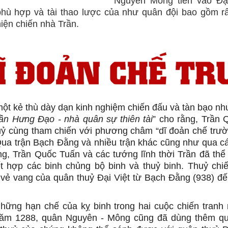
Nguyên Mông tiến vào Đại
hù hợp và tài thao lược của như quân đội bao gồm r
hiện chiến nhà Trần.
một kẻ thù dày dạn kinh nghiệm chiến đấu và tàn bạo như
ần Hưng Đạo - nhà quân sự thiên tài
” cho rằng, Trần
ỷ cùng tham chiến với phương châm “dĩ đoản chế trườ
Qua trận Bạch Đằng và nhiều trận khác cũng như qua các
g, Trần Quốc Tuấn và các tướng lĩnh thời Trần đã thể 
ết hợp các binh chủng bộ binh và thuỷ binh. Thuỷ chi
 vẻ vang của quân thuỷ Đại Việt từ Bạch Đằng (938) 
hững hạn chế của kỵ binh trong hai cuộc chiến tranh
ăm 1288, quân Nguyên - Mông cũng đã dùng thêm qu