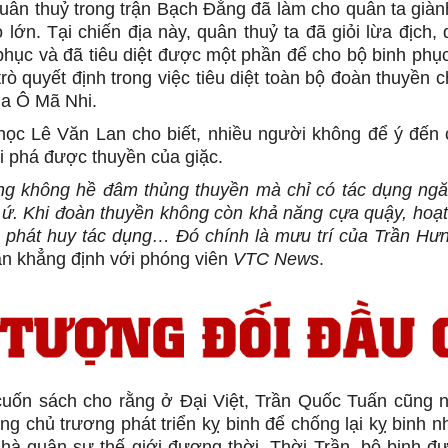
uân thuỷ trong trận Bạch Đằng đã làm cho quân ta già
o lớn. Tại chiến địa này, quân thuỷ ta đã giỏi lừa địch
 phục và đã tiêu diệt được một phần để cho bộ binh phục
rò quyết định trong việc tiêu diệt toàn bộ đoàn thuyền 
ủa Ô Mã Nhi.
ọc Lê Văn Lan cho biết, nhiều người không để ý đến ch
 phá được thuyền của giặc.
ng không hề đâm thủng thuyền mà chỉ có tác dụng ngă
 ứ. Khi đoàn thuyền không còn khả năng cựa quậy, hoạt
 phát huy tác dụng… Đó chính là mưu trí của Trần Hư
n khẳng định với phóng viên
VTC News
.
cuốn sách cho rằng ở Đại Việt, Trần Quốc Tuấn cũng n
ng chủ trương phát triển kỵ binh để chống lại kỵ binh 
hà quân sự thế giới đương thời. Thời Trần, bộ binh đượ