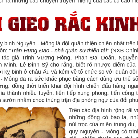
ch là những câu chuyện truyền miệng của các cụ cao niê
kỵ binh Nguyên - Mông là đội quân thiện chiến nhất trên 
ốn: “
Trần Hưng Đạo - nhà quân sự thiên tài
” (NXB Chính
c tác giả Trịnh Vương Hồng, Phan Đại Doãn, Nguyễn
 Minh, Lê Đình Sỹ cho rằng, biết rõ nhược điểm của 
với kỵ binh ở châu Âu và kém về tổ chức so với quân đội
- Mông đã ra sức khắc phục bằng cách dùng ưu thế s
ng, đồng thời triển khai đội hình chiến đấu hàng nga
hia thành nhiều tuyến, liên tiếp xung phong, tiến công 
h sườn nhằm chọc thủng trận địa phòng ngự của đối ph
Trên các địa hình rộng rãi 
những đồng cỏ bao la, nh
núi trọc của miền trung du,
quy Nguyên - Mông có trìn