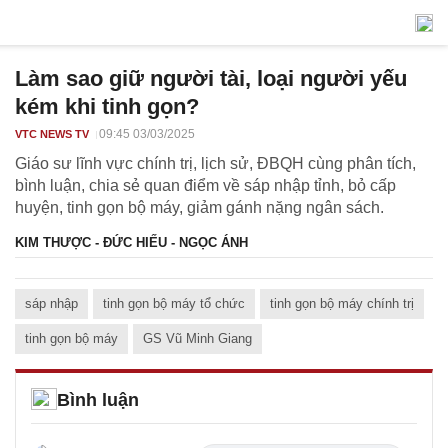
Làm sao giữ người tài, loại người yếu
kém khi tinh gọn?
09:45 03/03/2025
VTC NEWS TV
Giáo sư lĩnh vực chính trị, lịch sử, ĐBQH cùng phân tích,
bình luận, chia sẻ quan điểm về sáp nhập tỉnh, bỏ cấp
huyện, tinh gọn bộ máy, giảm gánh nặng ngân sách.
KIM THƯỢC - ĐỨC HIẾU - NGỌC ÁNH
sáp nhập
tinh gọn bộ máy tổ chức
tinh gọn bộ máy chính trị
tinh gọn bộ máy
GS Vũ Minh Giang
Bình luận