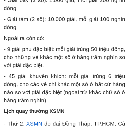
- Giải bảy (3 số): 1.000 giải, mỗi giải 200 nghìn
đồng
- Giải tám (2 số): 10.000 giải, mỗi giải 100 nghìn
đồng
Ngoài ra còn có:
- 9 giải phụ đặc biệt: mỗi giải trúng 50 triệu đồng,
cho những vé khác một số ở hàng trăm nghìn so
với giải đặc biệt.
- 45 giải khuyến khích: mỗi giải trúng 6 triệu
đồng, cho các vé chỉ khác một số ở bất cứ hàng
nào so với giải đặc biệt (ngoại trừ khác chữ số ở
hàng trăm nghìn).
Lịch quay thưởng XSMN
- Thứ 2:
XSMN
do đài Đồng Tháp, TP.HCM, Cà