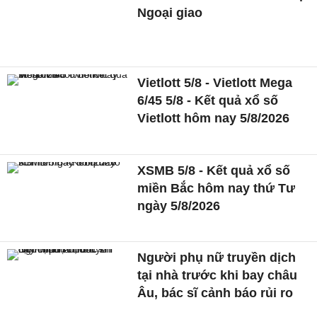
Ngoại giao
Vietlott 5/8 - Vietlott Mega
6/45 5/8 - Kết quả xổ số
Vietlott hôm nay 5/8/2026
XSMB 5/8 - Kết quả xổ số
miền Bắc hôm nay thứ Tư
ngày 5/8/2026
Người phụ nữ truyền dịch
tại nhà trước khi bay châu
Âu, bác sĩ cảnh báo rủi ro