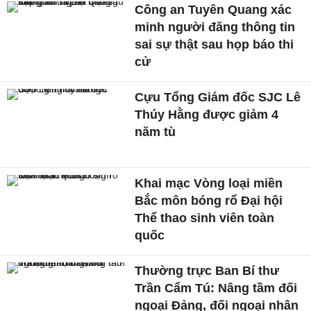
Công an Tuyên Quang xác
minh người đăng thông tin
sai sự thật sau họp báo thi
cử
Cựu Tổng Giám đốc SJC Lê
Thúy Hằng được giảm 4
năm tù
Khai mạc Vòng loại miền
Bắc môn bóng rổ Đại hội
Thể thao sinh viên toàn
quốc
Thường trực Ban Bí thư
Trần Cẩm Tú: Nâng tầm đối
ngoại Đảng, đối ngoại nhân