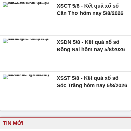
XSCT 5/8 - Kết quả xổ số
Cần Thơ hôm nay 5/8/2026
XSDN 5/8 - Kết quả xổ số
Đồng Nai hôm nay 5/8/2026
XSST 5/8 - Kết quả xổ số
Sóc Trăng hôm nay 5/8/2026
TIN MỚI