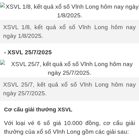
XSVL 1/8, kết quả xổ số Vĩnh Long hôm nay
ngày 1/8/2025.
- XSVL 25/7/2025
XSVL 25/7, kết quả xổ số Vĩnh Long hôm nay
ngày 25/7/2025.
Cơ cấu giải thưởng XSVL
Với loại vé 6 số giá 10.000 đồng, cơ cấu giải
thưởng của xổ số Vĩnh Long gồm các giải sau: