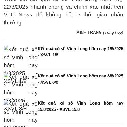
22/8/2025 nhanh chóng và chính xác nhất trên
VTC News để không bỏ lỡ thời gian nhận
thưởng.
MINH TRANG
(Tổng hợp)
Kết quả xổ số Vĩnh Long hôm nay 1/8/2025
- XSVL 1/8
Kết quả xổ số Vĩnh Long hôm nay 8/8/2025
- XSVL 8/8
Kết quả xổ số Vĩnh Long hôm nay
15/8/2025 - XSVL 15/8