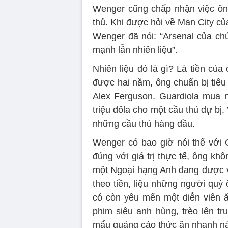
Wenger cũng chấp nhận việc ông
thủ. Khi được hỏi về Man City c
Wenger đã nói: “Arsenal của ch
mạnh lẫn nhiên liệu”.
Nhiên liệu đó là gì? Là tiền củ
được hai năm, ông chuẩn bị tiêu
Alex Ferguson. Guardiola mua n
triệu đôla cho một cầu thủ dự bị.
những cầu thủ hàng đầu.
Wenger có bao giờ nói thế với
đúng với giá trị thực tế, ông k
một Ngoại hạng Anh đang được 
theo tiền, liệu những người quý
có còn yêu mến một diễn viên 
phim siêu anh hùng, trèo lên tr
mẩu quảng cáo thức ăn nhanh n