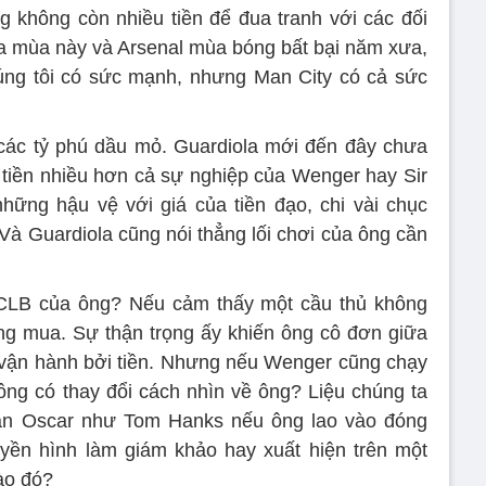
 không còn nhiều tiền để đua tranh với các đối
ủa mùa này và Arsenal mùa bóng bất bại năm xưa,
úng tôi có sức mạnh, nhưng Man City có cả sức
a các tỷ phú dầu mỏ. Guardiola mới đến đây chưa
 tiền nhiều hơn cả sự nghiệp của Wenger hay Sir
hững hậu vệ với giá của tiền đạo, chi vài chục
 Và Guardiola cũng nói thẳng lối chơi của ông cần
 CLB của ông? Nếu cảm thấy một cầu thủ không
hông mua. Sự thận trọng ấy khiến ông cô đơn giữa
vận hành bởi tiền. Nhưng nếu Wenger cũng chạy
 ông có thay đổi cách nhìn về ông? Liệu chúng ta
ăn Oscar như Tom Hanks nếu ông lao vào đóng
uyền hình làm giám khảo hay xuất hiện trên một
ào đó?