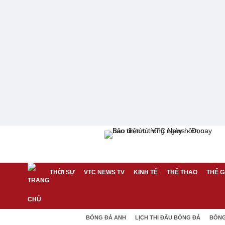
THỜI SỰ
VTC NEWS TV
KINH TẾ
THỂ THAO
THẾ G
BÓNG ĐÁ ANH
LỊCH THI ĐẤU BÓNG ĐÁ
BÓNG