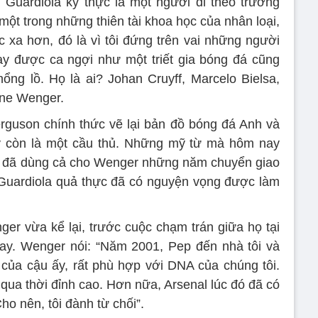
 Guardiola kỳ thực là một người đi theo trường
ột trong những thiên tài khoa học của nhân loại,
c xa hơn, đó là vì tôi đứng trên vai những người
ay được ca ngợi như một triết gia bóng đá cũng
ng lồ. Họ là ai? Johan Cruyff, Marcelo Bielsa,
ene Wenger.
rguson chính thức vẽ lại bản đồ bóng đá Anh và
 còn là một cầu thủ. Những mỹ từ mà hôm nay
t đã dùng cả cho Wenger những năm chuyển giao
 Guardiola quả thực đã có nguyện vọng được làm
r vừa kể lại, trước cuộc chạm trán giữa họ tại
ay. Wenger nói: “Năm 2001, Pep đến nhà tôi và
ơi của cậu ấy, rất phù hợp với DNA của chúng tôi.
 qua thời đỉnh cao. Hơn nữa, Arsenal lúc đó đã có
ho nên, tôi đành từ chối”.