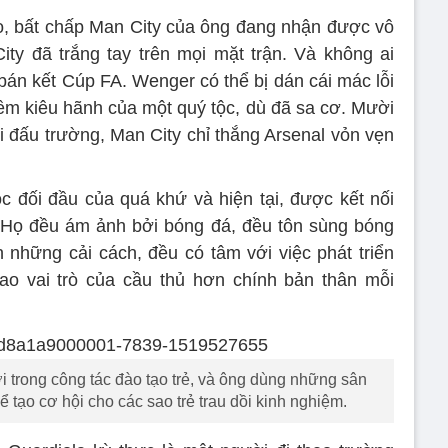
o, bất chấp Man City của ông đang nhận được vô
ty đã trắng tay trên mọi mặt trận. Và không ai
 bán kết Cúp FA. Wenger có thể bị dán cái mác lỗi
ềm kiêu hãnh của một quý tộc, dù đã sa cơ. Mười
i đấu trường, Man City chỉ thắng Arsenal vỏn vẹn
c đối đầu của quá khứ và hiện tại, được kết nối
 Họ đều ám ảnh bởi bóng đá, đều tôn sùng bóng
những cải cách, đều có tâm với việc phát triển
ao vai trò của cầu thủ hơn chính bản thân mỗi
 trong công tác đào tạo trẻ, và ông dùng những sân
tạo cơ hội cho các sao trẻ trau dồi kinh nghiệm.