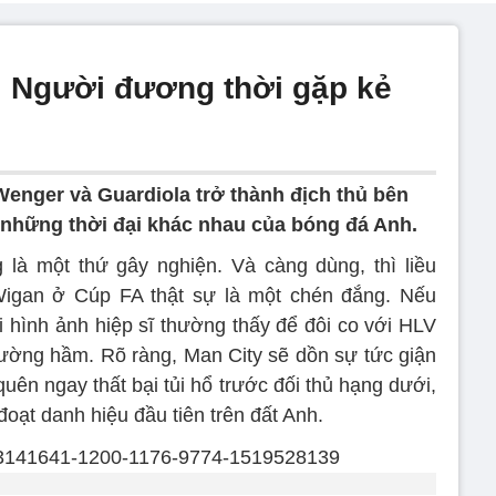
: Người đương thời gặp kẻ
Wenger và Guardiola trở thành địch thủ bên
o những thời đại khác nhau của bóng đá Anh.
g là một thứ gây nghiện. Và càng dùng, thì liều
Wigan ở Cúp FA thật sự là một chén đắng. Nếu
i hình ảnh hiệp sĩ thường thấy để đôi co với HLV
đường hầm. Rõ ràng, Man City sẽ dồn sự tức giận
quên ngay thất bại tủi hổ trước đối thủ hạng dưới,
đoạt danh hiệu đầu tiên trên đất Anh.