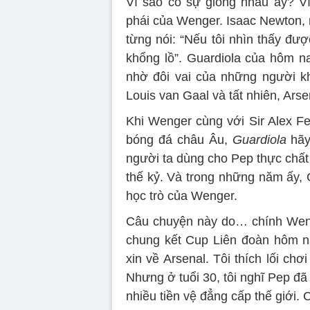
Vì sao có sự giống nhau ấy? Vì
phái của Wenger. Isaac Newton, m
từng nói: “Nếu tôi nhìn thấy đượ
khổng lồ”. Guardiola của hôm n
nhờ đôi vai của những người khổ
Louis van Gaal và tất nhiên, Ars
Khi Wenger cùng với Sir Alex Fe
bóng đá châu Âu,
Guardiola
hãy
người ta dùng cho Pep thực chấ
thế kỷ. Và trong những năm ấy,
học trò của Wenger.
Câu chuyện này do… chính Wenge
chung kết Cup Liên đoàn hôm n
xin về Arsenal. Tôi thích lối ch
Nhưng ở tuổi 30, tôi nghĩ Pep đã
nhiều tiền vệ đẳng cấp thế giới. C