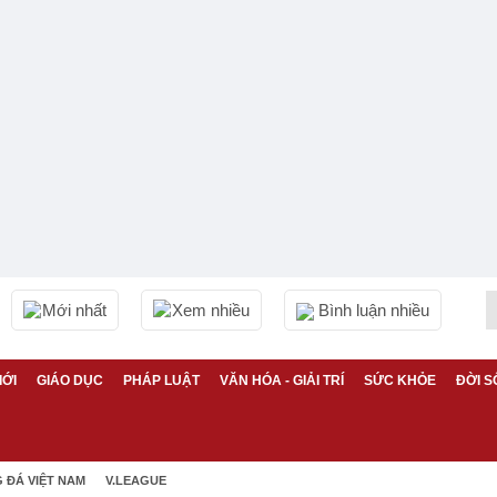
Mới nhất
Xem nhiều
Bình luận nhiều
IỚI
GIÁO DỤC
PHÁP LUẬT
VĂN HÓA - GIẢI TRÍ
SỨC KHỎE
ĐỜI S
 ĐÁ VIỆT NAM
V.LEAGUE