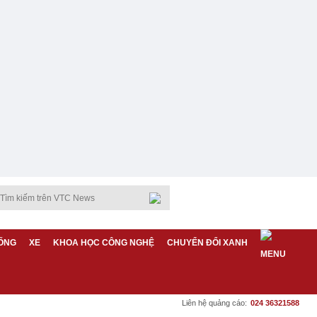
ỐNG
XE
KHOA HỌC CÔNG NGHỆ
CHUYỂN ĐỔI XANH
Liên hệ quảng cáo:
024 36321588