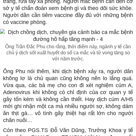
trang, rửa tay xà phòng. Người mắc bệnh cần đến cơ
sở y tế chẩn đoán xem bệnh gì và theo dõi sức khỏe.
Người dân cần tiêm vaccine đầy đủ với những bệnh
có vaccine phòng.
Ông Trần Đắc Phu cho rằng, thời điểm này, ngành y tế cần
chú ý dịch sốt xuất huyết do số ca mắc và tử vong tăng so
với năm trước.
Ông Phu nói thêm, khi dịch bệnh xảy ra, người dân
không lơ là chủ quan cũng không nên lo lắng quá.
Vừa qua, các bà mẹ cho con đi xét nghiệm cúm A,
Adenovirus khi không có chỉ định của cơ quan y tế
gây tốn kém và không cần thiết. Hay dịch cúm A/H5
mới ghi nhận một ca mà nhiều người sợ, không dám
ăn thịt gà… vô tình gây thiệt hại rất lớn cho người
chăn nuôi…
Còn theo PGS.TS Đỗ Văn Dũng, Trưởng Khoa y tế