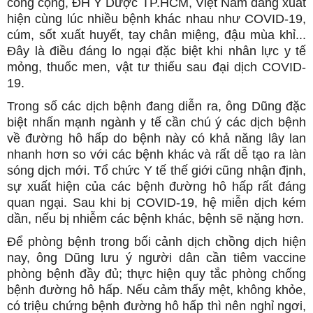
công cộng, ĐH Y Dược TP.HCM, Việt Nam đang xuất
hiện cùng lúc nhiều bệnh khác nhau như COVID-19,
cúm, sốt xuất huyết, tay chân miệng, đậu mùa khỉ...
Đây là điều đáng lo ngại đặc biệt khi nhân lực y tế
mỏng, thuốc men, vật tư thiếu sau đại dịch COVID-
19.
Trong số các dịch bệnh đang diễn ra, ông Dũng đặc
biệt nhấn mạnh ngành y tế cần chú ý các dịch bệnh
về đường hô hấp do bệnh này có khả năng lây lan
nhanh hơn so với các bệnh khác và rất dễ tạo ra làn
sóng dịch mới. Tổ chức Y tế thế giới cũng nhận định,
sự xuất hiện của các bệnh đường hô hấp rất đáng
quan ngại. Sau khi bị COVID-19, hệ miễn dịch kém
dần, nếu bị nhiễm các bệnh khác, bệnh sẽ nặng hơn.
Để phòng bệnh trong bối cảnh dịch chồng dịch hiện
nay, ông Dũng lưu ý người dân cần tiêm vaccine
phòng bệnh đầy đủ; thực hiện quy tắc phòng chống
bệnh đường hô hấp. Nếu cảm thấy mệt, không khỏe,
có triệu chứng bệnh đường hô hấp thì nên nghỉ ngơi,