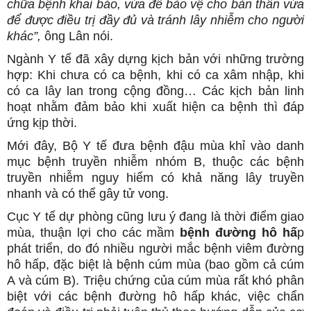
chữa bệnh khai báo, vừa để bảo vệ cho bản thân vừa
để được điều trị đầy đủ và tránh lây nhiễm cho người
khác”,
ông Lân nói.
Ngành Y tế đã xây dựng kịch bản với những trường
hợp: Khi chưa có ca bệnh, khi có ca xâm nhập, khi
có ca lây lan trong cộng đồng… Các kịch bản linh
hoạt nhằm đảm bảo khi xuất hiện ca bệnh thì đáp
ứng kịp thời.
Mới đây, Bộ Y tế đưa bệnh đậu mùa khỉ vào danh
mục bệnh truyền nhiễm nhóm B, thuộc các bệnh
truyền nhiễm nguy hiểm có khả năng lây truyền
nhanh và có thể gây tử vong.
Cục Y tế dự phòng cũng lưu ý đang là thời điểm giao
mùa, thuận lợi cho các mầm
bệnh đường hô hấ
p
phát triển, do đó nhiều người mắc bệnh viêm đường
hô hấp, đặc biệt là bệnh cúm mùa (bao gồm cả cúm
A và cúm B). Triệu chứng của cúm mùa rất khó phân
biệt với các bệnh đường hô hấp khác, việc chẩn