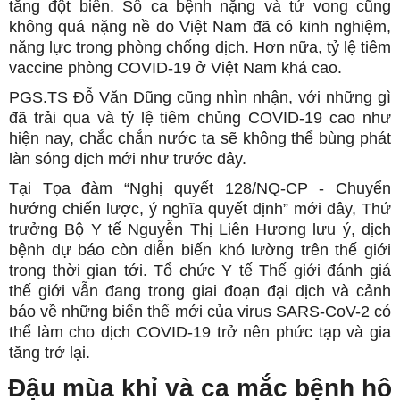
tăng đột biến. Số ca bệnh nặng và tử vong cũng
không quá nặng nề do Việt Nam đã có kinh nghiệm,
năng lực trong phòng chống dịch. Hơn nữa, tỷ lệ tiêm
vaccine phòng COVID-19 ở Việt Nam khá cao.
PGS.TS Đỗ Văn Dũng cũng nhìn nhận, với những gì
đã trải qua và tỷ lệ tiêm chủng COVID-19 cao như
hiện nay, chắc chắn nước ta sẽ không thể bùng phát
làn sóng dịch mới như trước đây.
Tại Tọa đàm “Nghị quyết 128/NQ-CP - Chuyển
hướng chiến lược, ý nghĩa quyết định” mới đây, Thứ
trưởng Bộ Y tế Nguyễn Thị Liên Hương lưu ý, dịch
bệnh dự báo còn diễn biến khó lường trên thế giới
trong thời gian tới. Tổ chức Y tế Thế giới đánh giá
thế giới vẫn đang trong giai đoạn đại dịch và cảnh
báo về những biến thể mới của virus SARS-CoV-2 có
thể làm cho dịch COVID-19 trở nên phức tạp và gia
tăng trở lại.
Đậu mùa khỉ và ca mắc bệnh hô