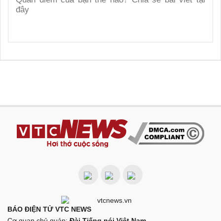
BÁO ĐIỆN TỬ VTC NEWS
Cơ quan chủ quản:
Đài Tiếng nói Việt Nam