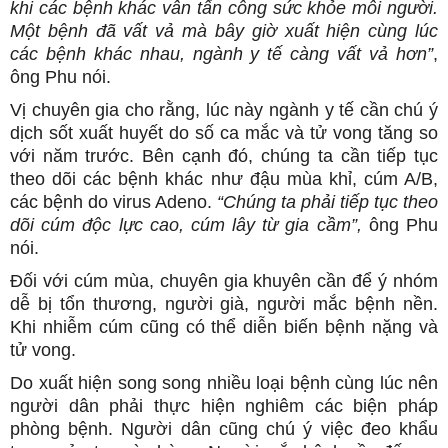
khi các bệnh khác vẫn tấn công sức khỏe mỗi người.
Một bệnh đã vất vả mà bây giờ xuất hiện cùng lúc
các bệnh khác nhau, ngành y tế càng vất vả hơn”
,
ông Phu nói.
Vị chuyên gia cho rằng, lúc này ngành y tế cần chú ý
dịch sốt xuất huyết do số ca mắc và tử vong tăng so
với năm trước. Bên cạnh đó, chúng ta cần tiếp tục
theo dõi các bệnh khác như đậu mùa khỉ, cúm A/B,
các bệnh do virus Adeno.
“Chúng ta phải tiếp tục theo
dõi cúm độc lực cao, cúm lây từ gia cầm”,
ông Phu
nói.
Đối với cúm mùa, chuyên gia khuyên cần để ý nhóm
dễ bị tổn thương, người già, người mắc bệnh nền.
Khi nhiễm cúm cũng có thể diễn biến bệnh nặng và
tử vong.
Do xuất hiện song song nhiều loại bệnh cùng lúc nên
người dân phải thực hiện nghiêm các biện pháp
phòng bệnh. Người dân cũng chú ý việc đeo khẩu