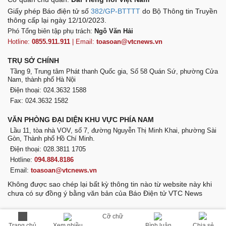
Giấy phép Báo điện tử số
382/GP-BTTTT
do Bộ Thông tin Truyền
thông cấp lại ngày 12/10/2023.
Phó Tổng biên tập phụ trách:
Ngô Văn Hải
Hotline:
0855.911.911
| Email:
toasoan@vtcnews.vn
TRỤ SỞ CHÍNH
Tầng 9, Trung tâm Phát thanh Quốc gia, Số 58 Quán Sứ, phường Cửa
Nam, thành phố Hà Nội
Điện thoại: 024.3632 1588
Fax: 024.3632 1582
VĂN PHÒNG ĐẠI DIỆN KHU VỰC PHÍA NAM
Lầu 11, tòa nhà VOV, số 7, đường Nguyễn Thị Minh Khai, phường Sài
Gòn, Thành phố Hồ Chí Minh.
Điện thoại: 028.3811 1705
Hotline:
094.884.8186
Email:
toasoan@vtcnews.vn
Không được sao chép lại bất kỳ thông tin nào từ website này khi
chưa có sự đồng ý bằng văn bản của Báo Điện tử VTC News
Cỡ chữ
VOV
Trang chủ
Bình luận
Chia sẻ
Xem nhiều