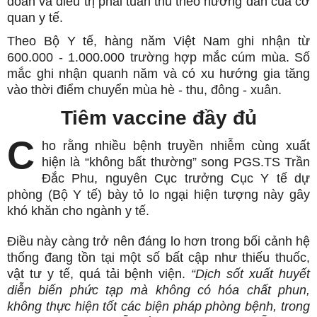
đoán và điều trị phải tuân thủ theo hướng dẫn của cơ
quan y tế.
Theo Bộ Y tế, hàng năm Việt Nam ghi nhận từ
600.000 - 1.000.000 trường hợp mắc cúm mùa. Số
mắc ghi nhận quanh năm và có xu hướng gia tăng
vào thời điểm chuyển mùa hè - thu, đông - xuân.
Tiêm vaccine đầy đủ
C
ho rằng nhiều bệnh truyền nhiễm cùng xuất
hiện là “không bất thường” song PGS.TS Trần
Đắc Phu, nguyên Cục trưởng Cục Y tế dự
phòng (Bộ Y tế) bày tỏ lo ngại hiện tượng này gây
khó khăn cho ngành y tế.
Điều này càng trở nên đáng lo hơn trong bối cảnh hệ
thống đang tồn tại một số bất cập như thiếu thuốc,
vật tư y tế, quá tải bệnh viện.
“Dịch sốt xuất huyết
diễn biến phức tạp mà không có hóa chất phun,
không thực hiện tốt các biện pháp phòng bệnh, trong