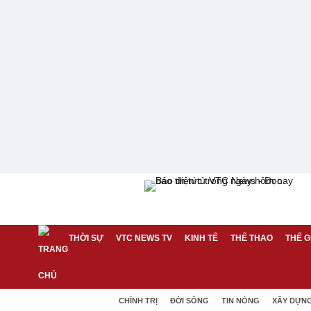
THỜI SỰ
VTC NEWS TV
KINH TẾ
THỂ THAO
THẾ G
CHÍNH TRỊ
ĐỜI SỐNG
TIN NÓNG
XÂY DỰN