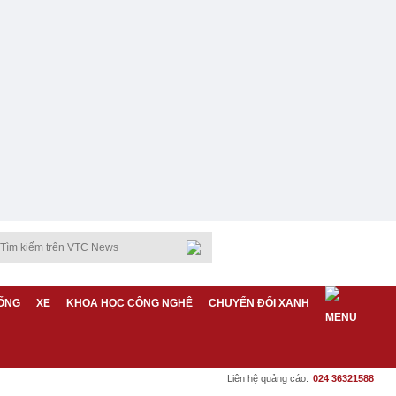
ỐNG
XE
KHOA HỌC CÔNG NGHỆ
CHUYỂN ĐỔI XANH
Liên hệ quảng cáo:
024 36321588