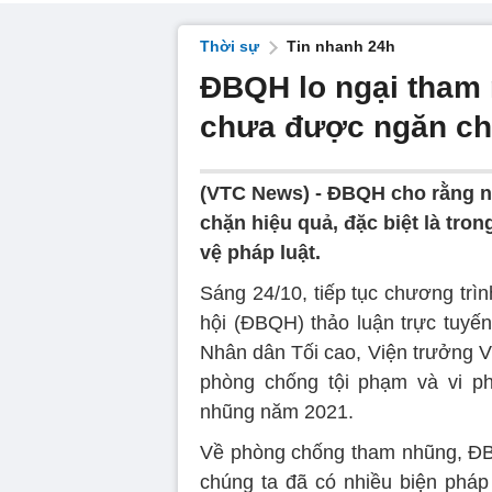
Thời sự
Tin nhanh 24h
ĐBQH lo ngại tham n
chưa được ngăn ch
(VTC News) -
ĐBQH cho rằng n
chặn hiệu quả, đặc biệt là tro
vệ pháp luật.
Sáng 24/10, tiếp tục chương trì
hội (ĐBQH) thảo luận trực tuyế
Nhân dân Tối cao, Viện trưởng V
phòng chống tội phạm và vi ph
nhũng năm 2021.
Về phòng chống tham nhũng, Đ
chúng ta đã có nhiều biện pháp