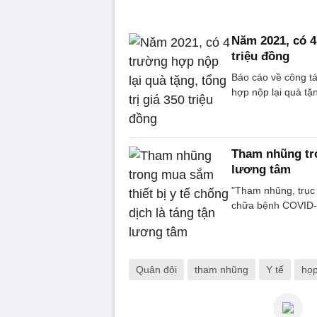
Năm 2021, có 4 
triệu đồng
Báo cáo về công t
hợp nộp lại quà tặn
Tham nhũng tro
lương tâm
"Tham nhũng, trục l
chữa bệnh COVID-19.
Quân đội
tham nhũng
Y tế
họp