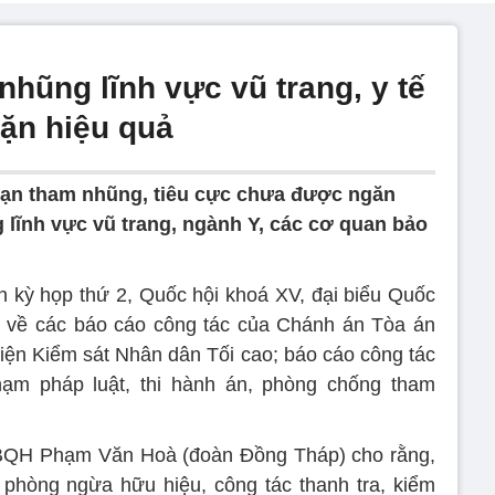
hũng lĩnh vực vũ trang, y tế
ặn hiệu quả
ạn tham nhũng, tiêu cực chưa được ngăn
ng lĩnh vực vũ trang, ngành Y, các cơ quan bảo
nh kỳ họp thứ 2, Quốc hội khoá XV, đại biểu Quốc
n về các báo cáo công tác của Chánh án Tòa án
iện Kiểm sát Nhân dân Tối cao; báo cáo công tác
ạm pháp luật, thi hành án, phòng chống tham
BQH Phạm Văn Hoà (đoàn Đồng Tháp) cho rằng,
 phòng ngừa hữu hiệu, công tác thanh tra, kiểm