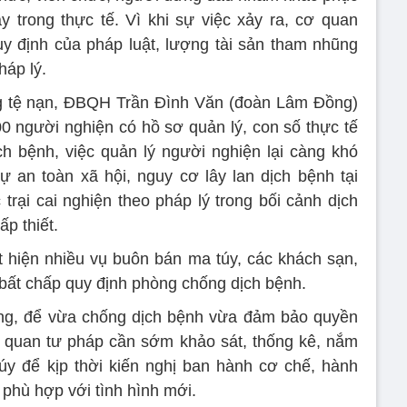
 trong thực tế. Vì khi sự việc xảy ra, cơ quan
y định của pháp luật, lượng tài sản tham nhũng
háp lý.
g tệ nạn, ĐBQH Trần Đình Văn (đoàn Lâm Đồng)
00 người nghiện có hồ sơ quản lý, con số thực tế
h bệnh, việc quản lý người nghiện lại càng khó
tự an toàn xã hội, nguy cơ lây lan dịch bệnh tại
trại cai nghiện theo pháp lý trong bối cảnh dịch
p thiết.
 hiện nhiều vụ buôn bán ma túy, các khách sạn,
bất chấp quy định phòng chống dịch bệnh.
ng, để vừa chống dịch bệnh vừa đảm bảo quyền
 quan tư pháp cần sớm khảo sát, thống kê, nắm
úy để kịp thời kiến nghị ban hành cơ chế, hành
 phù hợp với tình hình mới.