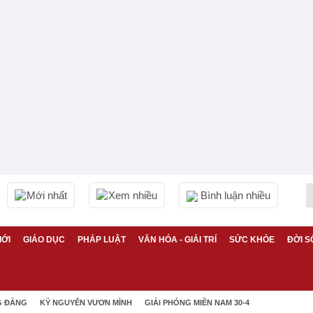
Mới nhất
Xem nhiều
Bình luận nhiều
IỚI
GIÁO DỤC
PHÁP LUẬT
VĂN HÓA - GIẢI TRÍ
SỨC KHỎE
ĐỜI S
G ĐẢNG
KỶ NGUYÊN VƯƠN MÌNH
GIẢI PHÓNG MIỀN NAM 30-4