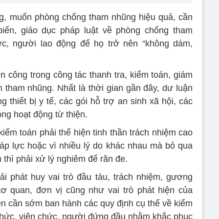
g, muốn phòng chống tham nhũng hiệu quả, cần
biến, giáo dục pháp luật về phòng chống tham
c, người lao động để họ trở nên “không dám,
ến công trong công tác thanh tra, kiểm toán, giám
nh tham nhũng. Nhất là thời gian gần đây, dư luận
thiết bị y tế, các gói hỗ trợ an sinh xã hội, các
ng hoạt động từ thiện.
kiểm toán phải thể hiện tinh thần trách nhiệm cao
ị áp lực hoặc vì nhiều lý do khác nhau mà bỏ qua
m thì phải xử lý nghiêm để răn đe.
i phát huy vai trò đầu tàu, trách nhiệm, gương
 quan, đơn vị cũng như vai trò phát hiện của
n cần sớm ban hành các quy định cụ thể về kiểm
 chức, viên chức, người đứng đầu nhằm khắc phục