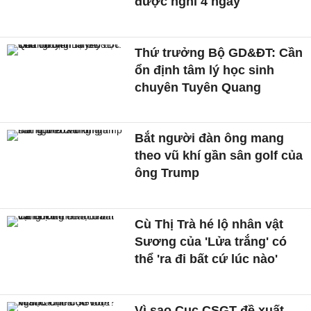
được nghỉ 4 ngày
Thứ trưởng Bộ GD&ĐT: Cần
ổn định tâm lý học sinh
chuyên Tuyên Quang
Bắt người đàn ông mang
theo vũ khí gần sân golf của
ông Trump
Cù Thị Trà hé lộ nhân vật
Sương của 'Lửa trắng' có
thể 'ra đi bất cứ lúc nào'
Vì sao Cục CSGT đề xuất