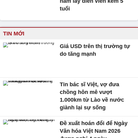
năm lấy diễn viên kém 5
tuổi
TIN MỚI
Giá USD trên thị trường tự
do tăng mạnh
Tin bác sĩ Việt, vợ đưa
chồng hôn mê vượt
1.000km từ Lào về nước
giành lại sự sống
Đề xuất hoán đổi để Ngày
Văn hóa Việt Nam 2026