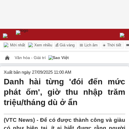
Mới nhất
Xem nhiều
💰 Giá vàng
📅 Lịch âm
☀️ Thời tiết

Văn hóa - Giải trí
Sao Việt
Xuất bản ngày 27/09/2025 11:00 AM
Danh hài từng 'đói đến mức
phát ốm', giờ thu nhập trăm
triệu/tháng dù ở ẩn
(VTC News) -
Để có được thành công và giàu
có như hiện tại, ít ai biết được rằng người