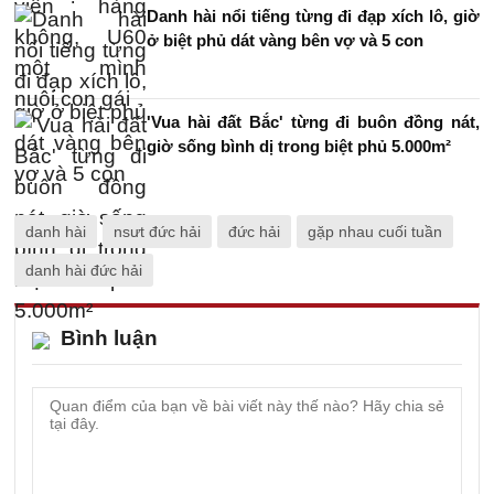
Danh hài nổi tiếng từng đi đạp xích lô, giờ
ở biệt phủ dát vàng bên vợ và 5 con
'Vua hài đất Bắc' từng đi buôn đồng nát,
giờ sống bình dị trong biệt phủ 5.000m²
danh hài
nsưt đức hải
đức hải
gặp nhau cuối tuần
danh hài đức hải
Bình luận