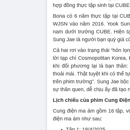
hợp đồng thực tập sinh tại CUBE
Bona có 6 năm thực tập tại CUBE
WJSN vào năm 2016. Yook Sun
nam dưới trướng CUBE. Hiện tạ
Sung Jae là người bạn quý giá cũn
Cả hai rơi vào trạng thái “hỏn lọ
lời tạp chí Cosmopolitan Korea, 
khi đối phương lại là bạn thân:
thoải mái. Thật tuyệt khi có thể
trên phim trường”. Sung Jae bộc b
sự thân quen, dễ chịu ấy đã tạo n
Lịch chiếu của phim Cung Điệ
Cung điện ma ám gồm 16 tập, với
điện ma ám như sau:
Tập 1: 18/4/2025