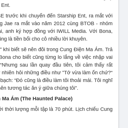
 Ent.
 trước khi chuyển đến Starship Ent, ra mắt với
g Jae ra mắt vào năm 2012 cùng BTOB - nhóm
i, anh ký hợp đồng với IWILL Media. Với Bona,
g là tiền bối cho cô nhiều lời khuyên.
n” khi biết sẽ nên đôi trong Cung Điện Ma Ám. Trả
Bona cho biết cũng từng lo lắng về việc nhập vai
 “Nhưng sau lần quay đầu tiên, tôi cảm thấy rất
 tự nhiên hỏi những điều như ”Tớ vừa làm ổn chứ?“
ạch: “Đó cũng là điều làm tôi thoải mái. Tôi nghĩ
ên tương tác ăn ý giữa chúng tôi”.
n Ma Ám (The Haunted Palace)
 thời lượng mỗi tập là 70 phút. Lịch chiếu Cung