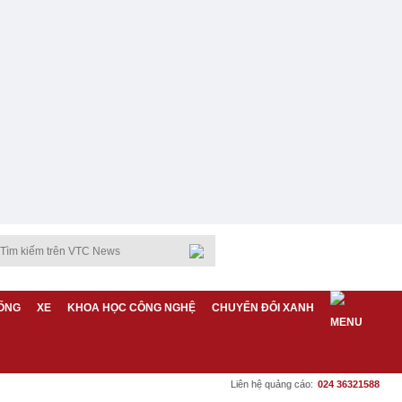
ỐNG
XE
KHOA HỌC CÔNG NGHỆ
CHUYỂN ĐỔI XANH
Liên hệ quảng cáo:
024 36321588