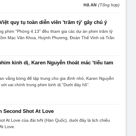
HẠ AN
(Tổng hợp)
iệt quy tụ toàn diễn viên 'trăm tỷ' gây chú ý
ng phim "Phòng 4.13" đều tham gia các dự án phim trăm tỷ
 gồm Mạc Văn Khoa, Huỳnh Phương, Đoàn Thế Vinh và Trần
him kinh dị, Karen Nguyễn thoát mác 'tiểu tam
an vắng bóng để tập trung cho gia đình nhỏ, Karen Nguyễn
 với vai chính trong phim kinh dị “Dưới đáy hồ”.
m Second Shot At Love
t At Love của đài tvN (Hàn Quốc), dưới đây là lịch chiếu
At Love.