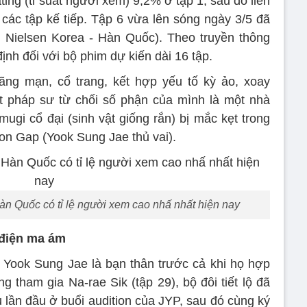
ing (tỉ suất người xem) 9,2% ở tập 1, sau đó liên
 các tập kế tiếp. Tập 6 vừa lên sóng ngày 3/5 đã
g Nielsen Korea - Hàn Quốc). Theo truyền thông
nh đối với bộ phim dự kiến ​​dài 16 tập.
ãng mạn, cổ trang, kết hợp yếu tố kỳ ảo, xoay
ột pháp sư từ chối số phận của mình là một nhà
ugi cổ đại (sinh vật giống rắn) bị mắc kẹt trong
oon Gap (Yook Sung Jae thủ vai).
n Quốc có tỉ lệ người xem cao nhấ nhất hiện nay
 điện ma ám
 Yook Sung Jae là bạn thân trước cả khi họ hợp
 tham gia Na-rae Sik (tập 29), bộ đôi tiết lộ đã
 lần đầu ở buổi audition của JYP, sau đó cùng ký