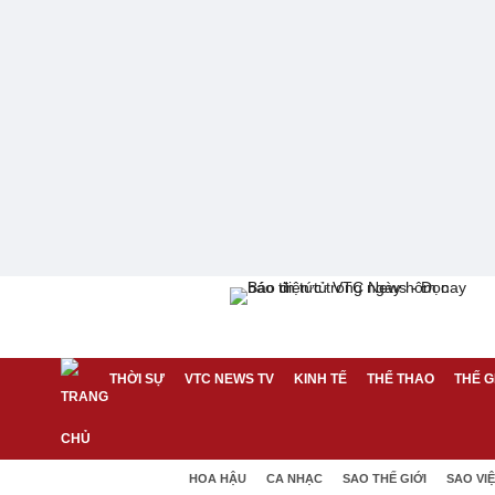
THỜI SỰ
VTC NEWS TV
KINH TẾ
THỂ THAO
THẾ G
HOA HẬU
CA NHẠC
SAO THẾ GIỚI
SAO VI