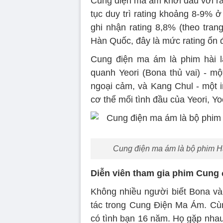
Cung điện ma ám khởi đầu với rat
tục duy trì rating khoảng 8-9% ở
ghi nhận rating 8,8% (theo tran
Hàn Quốc, đây là mức rating ổn đị
Cung điện ma ám là phim hài l
quanh Yeori (Bona thủ vai) - m
ngoại cảm, và Kang Chul - một im
cơ thể mối tình đầu của Yeori, Y
Cung điện ma ám là bộ phim Hà
Diễn viên tham gia phim Cung
Không nhiều người biết Bona và
tác trong Cung Điện Ma Ám. Cùng
có tình bạn 16 năm. Họ gặp nhau