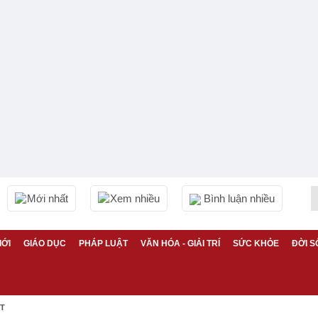
Mới nhất
Xem nhiều
Bình luận nhiều
IỚI
GIÁO DỤC
PHÁP LUẬT
VĂN HÓA - GIẢI TRÍ
SỨC KHỎE
ĐỜI S
ỆT