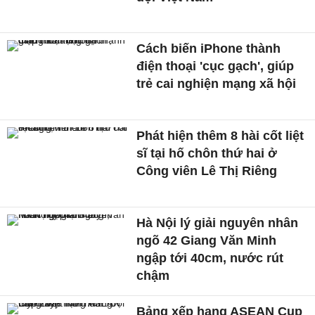
Cách biến iPhone thành
điện thoại 'cục gạch', giúp
trẻ cai nghiện mạng xã hội
Phát hiện thêm 8 hài cốt liệt
sĩ tại hố chôn thứ hai ở
Công viên Lê Thị Riêng
Hà Nội lý giải nguyên nhân
ngõ 42 Giang Văn Minh
ngập tới 40cm, nước rút
chậm
Bảng xếp hạng ASEAN Cup