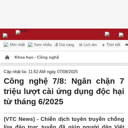
Mới nhất
Xem nhiều
💰 Giá vàng
📅 Lịch âm
☀️ Thời tiết

Khoa học - Công nghệ
Cập nhật lúc 11:52 AM ngày 07/08/2025
Công nghệ 7/8: Ngăn chặn 7
triệu lượt cài ứng dụng độc hại
từ tháng 6/2025
(VTC News) -
Chiến dịch tuyên truyền chống
lừa đảo trực tuyến đã giúp người dân Việt