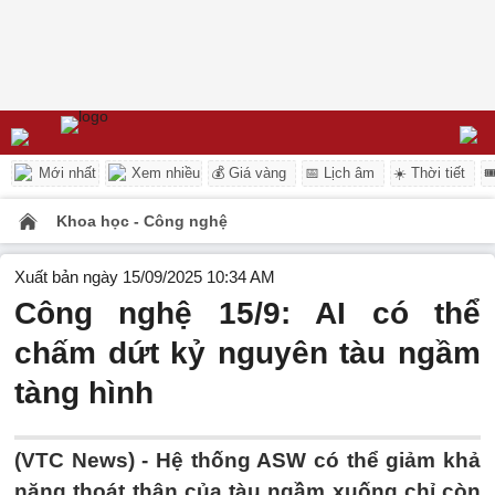
Mới nhất
Xem nhiều
💰 Giá vàng
📅 Lịch âm
☀️ Thời tiết

Khoa học - Công nghệ
Xuất bản ngày 15/09/2025 10:34 AM
Công nghệ 15/9: AI có thể
chấm dứt kỷ nguyên tàu ngầm
tàng hình
(VTC News) -
Hệ thống ASW có thể giảm khả
năng thoát thân của tàu ngầm xuống chỉ còn