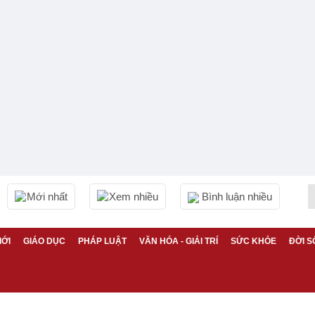
Mới nhất
Xem nhiều
Bình luận nhiều
IỚI
GIÁO DỤC
PHÁP LUẬT
VĂN HÓA - GIẢI TRÍ
SỨC KHỎE
ĐỜI S