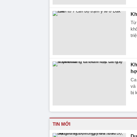
Kh
Từ 
khố
tri
Kh
hợ
Ca
và
bị 
TIN MỚI
Dự