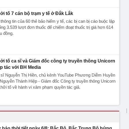
ởi tố 7 cán bộ trạm y tế ở Đắk Lắk
thông tin của 60 thẻ bảo hiểm y tế, các bị can bị cáo buộc lập
ng 3.539 lượt đơn thuốc để chiếm đoạt thuốc trị giá hơn 614
ệu đồng.
ởi tố ca sĩ và Giám đốc công ty truyền thông Unicorn
p tác với BH Media
 sĩ Nguyễn Thị Hiền, chủ kênh YouTube Phương Diễm Huyền
 Nguyễn Thành Hiệp - Giám đốc Công ty truyền thông Unicorn
khởi tố về hành vi xâm phạm quyền tác giả.
 báo thời tiết ngày 6/8: Bắc Bộ, Bắc Trung Bộ hứng