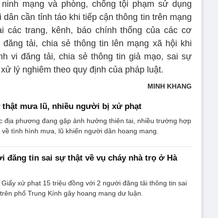
n ninh mạng và phòng, chống tội phạm sử dụng
ân cần tỉnh táo khi tiếp cận thông tin trên mạng
tại các trang, kênh, báo chính thống của các cơ
ăng tải, chia sẻ thông tin lên mạng xã hội khi
vi đăng tải, chia sẻ thông tin giả mạo, sai sự
 xử lý nghiêm theo quy định của pháp luật.
MINH KHANG
ự thật mưa lũ, nhiều người bị xử phạt
c địa phương đang gặp ảnh hưởng thiên tai, nhiều trường hợp
ật về tình hình mưa, lũ khiến người dân hoang mang.
i đăng tin sai sự thật về vụ cháy nhà trọ ở Hà
iấy xử phạt 15 triệu đồng với 2 người đăng tải thông tin sai
 trên phố Trung Kính gây hoang mang dư luận.