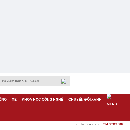
ỐNG
XE
KHOA HỌC CÔNG NGHỆ
CHUYỂN ĐỔI XANH
Liên hệ quảng cáo:
024 36321588