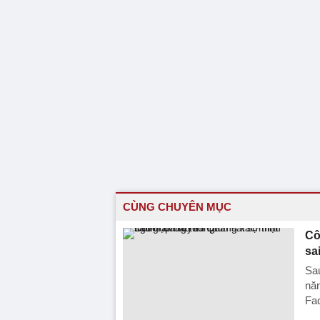
CÙNG CHUYÊN MỤC
Cô
sa
Sau
năn
Fa