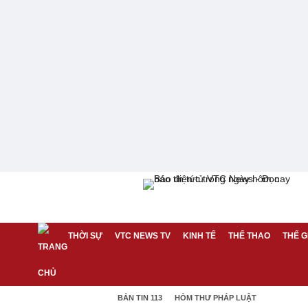
THỜI SỰ
VTC NEWS TV
KINH TẾ
THỂ THAO
THẾ G
BẢN TIN 113
HÒM THƯ PHÁP LUẬT