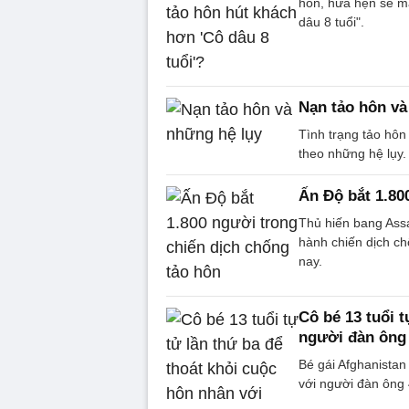
hôn, hứa hẹn sẽ m
dâu 8 tuổi".
Nạn tảo hôn và
Tình trạng tảo hôn
theo những hệ lụy.
Ấn Độ bắt 1.80
Thủ hiến bang Ass
hành chiến dịch ch
nay.
Cô bé 13 tuổi t
người đàn ông
Bé gái Afghanistan
với người đàn ông 