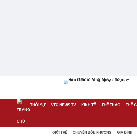
THỜI SỰ
VTC NEWS TV
KINH TẾ
THỂ THAO
THẾ G
GIỚI TRẺ
CHUYỆN BỐN PHƯƠNG
GIA ĐÌNH