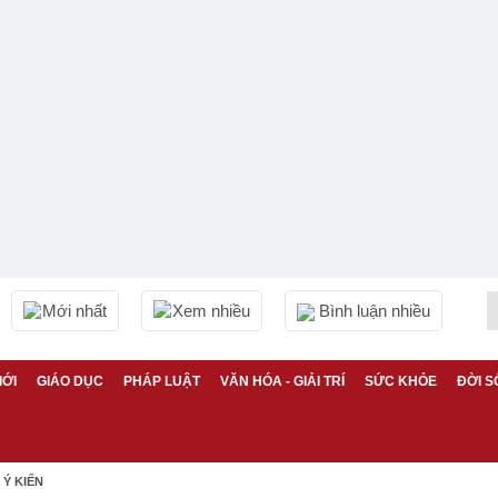
Mới nhất
Xem nhiều
Bình luận nhiều
IỚI
GIÁO DỤC
PHÁP LUẬT
VĂN HÓA - GIẢI TRÍ
SỨC KHỎE
ĐỜI S
Ý KIẾN