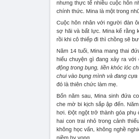
nhưng thực tế nhiều cuộc hôn n
chính thức. Mina là một trong n
Cuộc hôn nhân với người đàn ô
sợ hãi và bất lực. Mina kể rằng
rồi khi cô thiếp đi thì chồng sẽ 
Năm 14 tuổi, Mina mang thai đứa
hiểu chuyện gì đang xảy ra với
động trong bụng, liền khóc lóc ch
chui vào bụng mình và đang cựa 
đó là thiên chức làm mẹ.
Bốn năm sau, Mina sinh đứa co
che mờ bi kịch sắp ập đến. Năm 
hơi. Đột ngột trở thành góa phụ ở
hai con trai nhỏ trong cảnh thi
không học vấn, không nghề nghiệ
niềm hy vọng.