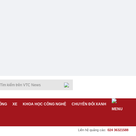
ỐNG
XE
KHOA HỌC CÔNG NGHỆ
CHUYỂN ĐỔI XANH
Liên hệ quảng cáo:
024 36321588