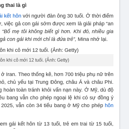
 thai là gì
ải kết hôn
với người đàn ông 30 tuổi. Ở thời điểm
ữ, việc gả con gái sớm được xem là giải pháp “an
.
“Bố mẹ tôi không biết gì hơn. Khi đó, nhiều gia
ả con gái khi mới chỉ là đứa trẻ”,
Mina nhớ lại.
ôn khi cô mới 12 tuổi. (Ảnh: Getty)
 ở Iran. Theo thống kê, hơn 700 triệu phụ nữ trên
hỏ, chủ yếu tại Trung Đông, châu Á và châu Phi.
hoàn toàn tránh khỏi vấn nạn này. Ở Mỹ, dù độ
iều bang vẫn cho phép ngoại lệ khi có sự đồng ý
 2025, vẫn còn 34 tiểu bang ở Mỹ cho phép
hôn
em gái kết hôn từ 13 tuổi, trẻ em trai từ 15 tuổi,