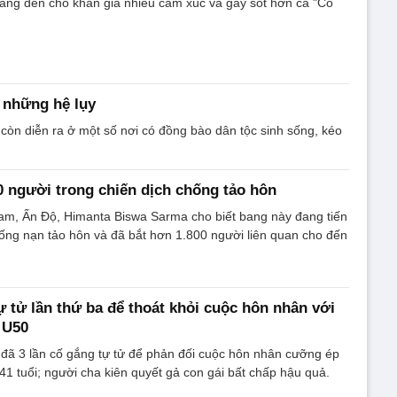
ang đến cho khán giả nhiều cảm xúc và gây sốt hơn cả "Cô
 những hệ lụy
 còn diễn ra ở một số nơi có đồng bào dân tộc sinh sống, kéo
0 người trong chiến dịch chống tảo hôn
am, Ấn Độ, Himanta Biswa Sarma cho biết bang này đang tiến
ống nạn tảo hôn và đã bắt hơn 1.800 người liên quan cho đến
ự tử lần thứ ba để thoát khỏi cuộc hôn nhân với
 U50
 đã 3 lần cố gắng tự tử để phản đối cuộc hôn nhân cưỡng ép
41 tuổi; người cha kiên quyết gả con gái bất chấp hậu quả.