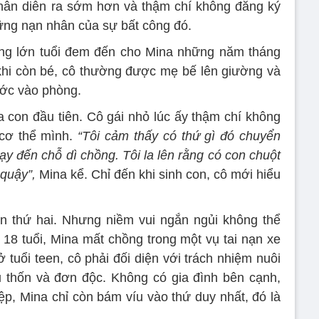
hân diễn ra sớm hơn và thậm chí không đăng ký
hững nạn nhân của sự bất công đó.
ng lớn tuổi đem đến cho Mina những năm tháng
 khi còn bé, cô thường được mẹ bế lên giường và
bước vào phòng.
 con đầu tiên. Cô gái nhỏ lúc ấy thậm chí không
 cơ thể mình.
“Tôi cảm thấy có thứ gì đó chuyển
ạy đến chỗ dì chồng. Tôi la lên rằng có con chuột
quậy”,
Mina kể. Chỉ đến khi sinh con, cô mới hiểu
n thứ hai. Nhưng niềm vui ngắn ngủi không thể
18 tuổi, Mina mất chồng trong một vụ tai nạn xe
 tuổi teen, cô phải đối diện với trách nhiệm nuôi
ếu thốn và đơn độc. Không có gia đình bên cạnh,
p, Mina chỉ còn bám víu vào thứ duy nhất, đó là