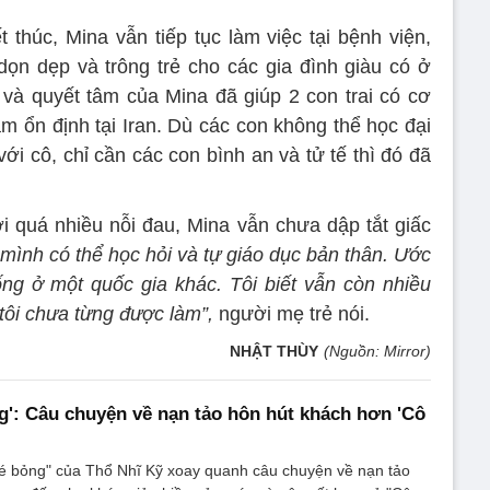
 thúc, Mina vẫn tiếp tục làm việc tại bệnh viện,
ọn dẹp và trông trẻ cho các gia đình giàu có ở
và quyết tâm của Mina đã giúp 2 con trai có cơ
àm ổn định tại Iran. Dù các con không thể học đại
 cô, chỉ cần các con bình an và tử tế thì đó đã
với quá nhiều nỗi đau, Mina vẫn chưa dập tắt giấc
g mình có thể học hỏi và tự giáo dục bản thân. Ước
sống ở một quốc gia khác. Tôi biết vẫn còn nhiều
 tôi chưa từng được làm”,
người mẹ trẻ nói.
NHẬT THÙY
(Nguồn: Mirror)
g': Câu chuyện về nạn tảo hôn hút khách hơn 'Cô
é bỏng" của Thổ Nhĩ Kỹ xoay quanh câu chuyện về nạn tảo