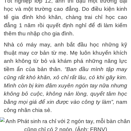
Tốt nghiệp lớp 12, anh thi đậu một trường đại
học và một trường cao đẳng. Do điều kiện kinh
tế gia đình khó khăn, chàng trai chỉ học cao
đẳng 1 năm rồi quyết định nghỉ để đi làm kiếm
thêm thu nhập cho gia đình.
Nhà có máy may, anh bắt đầu học những kỹ
thuật may cơ bản từ mẹ. Mẹ luôn khuyến khích
anh không từ bỏ và khám phá những năng lực
tiềm ẩn của bản thân.
“Ban đầu mình tập may
cũng rất khó khăn, xỏ chỉ rất lâu, có khi gãy kim.
Mình còn bị kim đâm xuyên ngón tay nữa nhưng
không bỏ cuộc, không nản lòng, quyết tâm học
bằng mọi giá để xin được vào công ty làm”,
nam
công nhân chia sẻ.