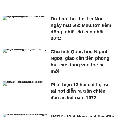
Dự báo thời tiết Hà Nội
ngày mai 5/8: Mưa lớn kèm
dông, nhiệt độ cao nhất
30°C
Chủ tịch Quốc hội: Ngành
Ngoại giao cần tiên phong
hút các dòng vốn thế hệ
mới
Phát hiện 13 hài cốt liệt sĩ
tại nơi diễn ra trận chiến
đấu ác liệt năm 1972