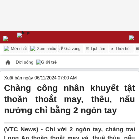
Mới nhất
Xem nhiều
💰 Giá vàng
📅 Lịch âm
☀️ Thời tiết

Đời sống
Giới trẻ
Xuất bản ngày 06/11/2024 07:00 AM
Chàng công nhân khuyết tật
thoăn thoắt may, thêu, nấu
nướng chỉ bằng 2 ngón tay
(VTC News) -
Chỉ với 2 ngón tay, chàng trai
Long An thoăn thoắt may vá, thuê thùa, nấu