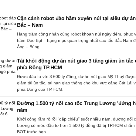
Cận cảnh robot đào hầm xuyên núi tại siêu dự án
Bắc – Nam
Hàng trăm công nhân cùng robot khoan núi ngày đêm, phục v
hầm Đèo Bụt – hạng mục quan trọng nhất cao tốc Bắc Nam 
Áng – Bùng.
Tái khởi động dự án nút giao 3 tầng giảm ùn tắc
phía Đông TP.HCM
Được đầu tư với 3.600 tỷ đồng, dự án nút giao Mỹ Thuỷ được
giảm tải ùn tắc, tai nạn giao thông cho khu vực cảng Cát Lái 
phía Đông của TP.HCM.
Đường 1.500 tỷ nối cao tốc Trung Lương 'đứng hì
năm
Khởi công rầm rộ rồi "đắp chiếu" suốt nhiều năm, đường nối 
Lương có mức đầu tư hơn 1.500 tỷ đồng đã bị TP.HCM chấm
BOT trước hạn.