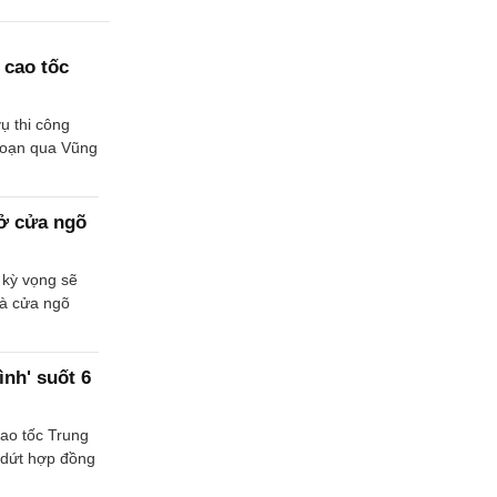
 cao tốc
ụ thi công
đoạn qua Vũng
 ở cửa ngõ
 kỳ vọng sẽ
và cửa ngõ
nh' suốt 6
cao tốc Trung
 dứt hợp đồng