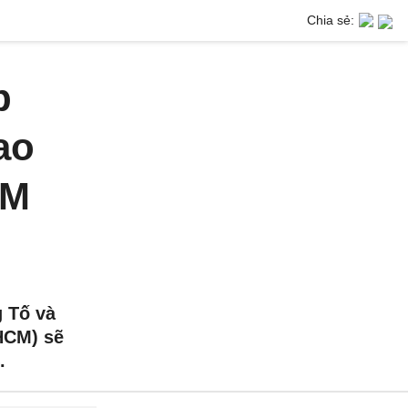
Chia sẻ:
p
ao
CM
 Tố và
HCM) sẽ
.