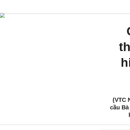
t
h
(VTC 
cầu Bà