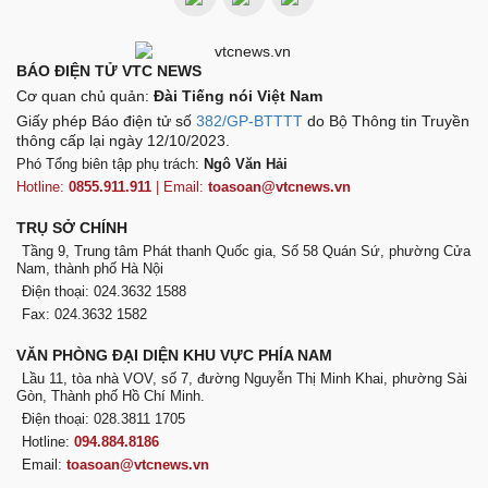
BÁO ĐIỆN TỬ VTC NEWS
Cơ quan chủ quản:
Đài Tiếng nói Việt Nam
Giấy phép Báo điện tử số
382/GP-BTTTT
do Bộ Thông tin Truyền
thông cấp lại ngày 12/10/2023.
Phó Tổng biên tập phụ trách:
Ngô Văn Hải
Hotline:
0855.911.911
| Email:
toasoan@vtcnews.vn
TRỤ SỞ CHÍNH
Tầng 9, Trung tâm Phát thanh Quốc gia, Số 58 Quán Sứ, phường Cửa
Nam, thành phố Hà Nội
Điện thoại: 024.3632 1588
Fax: 024.3632 1582
VĂN PHÒNG ĐẠI DIỆN KHU VỰC PHÍA NAM
Lầu 11, tòa nhà VOV, số 7, đường Nguyễn Thị Minh Khai, phường Sài
Gòn, Thành phố Hồ Chí Minh.
Điện thoại: 028.3811 1705
Hotline:
094.884.8186
Email:
toasoan@vtcnews.vn