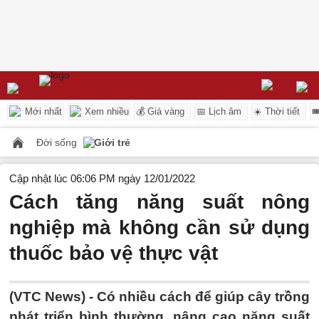
Mới nhất
Xem nhiều
💰 Giá vàng
📅 Lịch âm
☀️ Thời tiết

Đời sống
Giới trẻ
Cập nhật lúc 06:06 PM ngày 12/01/2022
Cách tăng năng suất nông
nghiệp mà không cần sử dụng
thuốc bảo vệ thực vật
(VTC News) -
Có nhiều cách để giúp cây trồng
phát triển bình thường, nâng cao năng suất