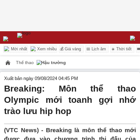
Mới nhất
Xem nhiều
💰 Giá vàng
📅 Lịch âm
☀️ Thời tiết

Thể thao
Hậu trường
Xuất bản ngày 09/08/2024 04:45 PM
Breaking: Môn thể thao
Olympic mới toanh gợi nhớ
trào lưu hip hop
(VTC News) -
Breaking là môn thể thao mới
được đưa vào chương trình thi đấu của