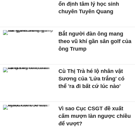
ổn định tâm lý học sinh
chuyên Tuyên Quang
Bắt người đàn ông mang
theo vũ khí gần sân golf của
ông Trump
Cù Thị Trà hé lộ nhân vật
Sương của 'Lửa trắng' có
thể 'ra đi bất cứ lúc nào'
Vì sao Cục CSGT đề xuất
cấm mượn làn ngược chiều
để vượt?