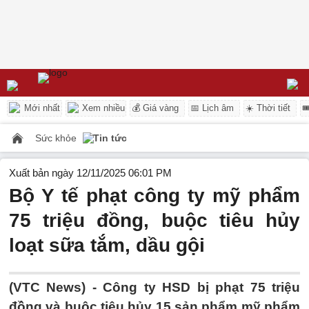
Mới nhất
Xem nhiều
💰 Giá vàng
📅 Lịch âm
☀️ Thời tiết

Sức khỏe
Tin tức
Xuất bản ngày 12/11/2025 06:01 PM
Bộ Y tế phạt công ty mỹ phẩm
75 triệu đồng, buộc tiêu hủy
loạt sữa tắm, dầu gội
(VTC News) -
Công ty HSD bị phạt 75 triệu
đồng và buộc tiêu hủy 15 sản phẩm mỹ phẩm