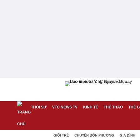
THỜI SỰ
VTC NEWS TV
KINH TẾ
THỂ THAO
THẾ G
GIỚI TRẺ
CHUYỆN BỐN PHƯƠNG
GIA ĐÌNH