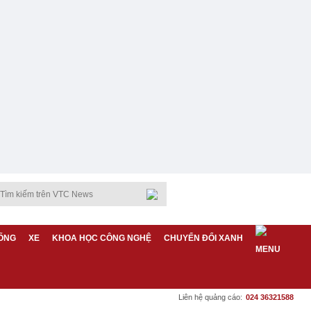
ỐNG
XE
KHOA HỌC CÔNG NGHỆ
CHUYỂN ĐỔI XANH
Liên hệ quảng cáo:
024 36321588