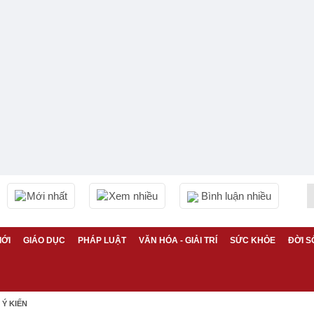
Mới nhất
Xem nhiều
Bình luận nhiều
IỚI
GIÁO DỤC
PHÁP LUẬT
VĂN HÓA - GIẢI TRÍ
SỨC KHỎE
ĐỜI S
Ý KIẾN