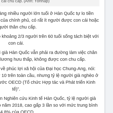
cái chu cấp. (Ảnh: Yonhap)
ng nhiều người lớn tuổi ở Hàn Quốc tự lo tiền
của chính phủ, có rất ít người được con cái hoặc
gười thân chu cấp.
 khoảng 2/3 người trên 60 tuổi sống tách biệt với
con cái.
i già Hàn Quốc vẫn phải ra đường làm việc chân
o lương hưu thấp, không được con chu cấp.
về phúc lợi xã hội của Đại học Chung-Ang, nói:
 10 trên toàn cầu, nhưng tỷ lệ người già nghèo ở
 nước OECD (Tổ chức Hợp tác và Phát triển Kinh
tế)”.
n Nghiên cứu Kinh tế Hàn Quốc, tỷ lệ người già
năm 2018, cao gấp 3 lần so với mức trung bình
14,8% của OECD.