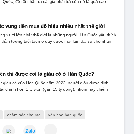
 Quốc, để rồi nhận ra cái giá phải trả của nó là quá cao.
 vung tiền mua đồ hiệu nhiều nhất thế giới
ng xa xỉ lớn nhất thế giới là những người Hàn Quốc yêu thích
 thần tượng tuổi teen ở đây được mời làm đại sứ cho nhãn
iền thì được coi là giàu có ở Hàn Quốc?
ự giàu có của Hàn Quốc năm 2022, người giàu được định
n tài chính hơn 1 tỷ won (gần 19 tỷ đồng), nhóm này chiếm
chăm sóc cha mẹ
văn hóa hàn quốc
Zalo