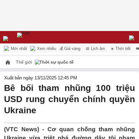
Mới nhất
Xem nhiều
💰 Giá vàng
📅 Lịch âm
☀️ Thời tiết

Thế giới
Thời sự quốc tế
Xuất bản ngày 13/11/2025 12:45 PM
Bê bối tham nhũng 100 triệu
USD rung chuyển chính quyền
Ukraine
(VTC News) -
Cơ quan chống tham nhũng
Ukraine vừa triệt phá đường dây tội phạm