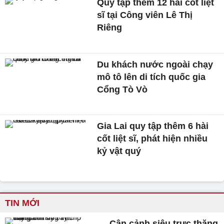
Quy tập thêm 12 hài cốt liệt
sĩ tại Công viên Lê Thị
Riêng
Du khách nước ngoài chạy
mô tô lên di tích quốc gia
Cổng Tò Vò
Gia Lai quy tập thêm 6 hài
cốt liệt sĩ, phát hiện nhiều
kỷ vật quý
TIN MỚI
Cận cảnh siêu trực thăng